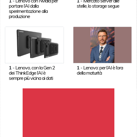
1
-
Lenovo con Nvidia per
1
-
Mercato server alle
portare l’AI dalla
stelle, lo storage segue
sperimentazione alla
produzione
1
-
Lenovo, con la Gen 2
1
-
Lenovo: per l’AI è l’ora
dei ThinkEdge l’AI è
della maturità
sempre più vicina ai dati