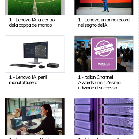
1
-
Lenovo, l’AI al centro
1
-
Lenovo, un anno record
della coppa del mondo
nel segno dell’AI
1
-
Lenovo, l’AI per il
1
-
Italian Channel
manufatturiero
Awards: una 12esima
edizione di successo