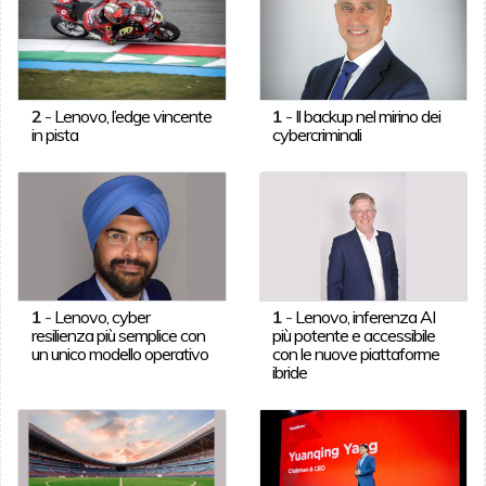
2
-
Lenovo, l’edge vincente
1
-
Il backup nel mirino dei
in pista
cybercriminali
1
-
Lenovo, cyber
1
-
Lenovo, inferenza AI
resilienza più semplice con
più potente e accessibile
un unico modello operativo
con le nuove piattaforme
ibride