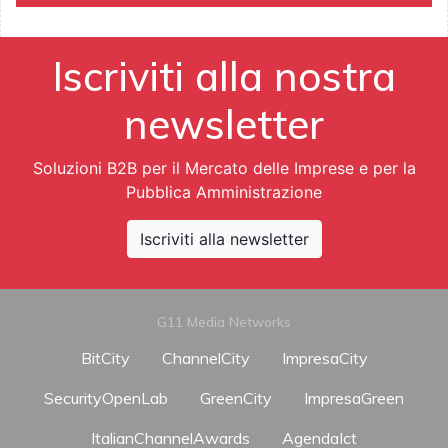
Iscriviti alla nostra
newsletter
Soluzioni B2B per il Mercato delle Imprese e per la
Pubblica Amministrazione
Iscriviti alla newsletter
G11 Media Networks
BitCity
ChannelCity
ImpresaCity
SecurityOpenLab
GreenCity
ImpresaGreen
ItalianChannelAwards
AgendaIct