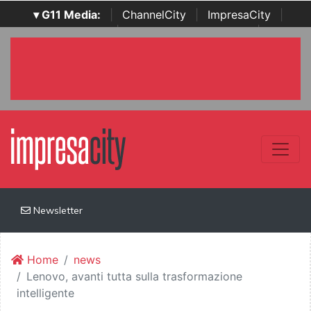
▾ G11 Media:
|
ChannelCity
|
ImpresaCity
|
SecurityOpenLab
|
Italian Channel Awards
|
Italian
Project Awards
|
Italian Security Awards
|
...
Newsletter
Home
news
Lenovo, avanti tutta sulla trasformazione
intelligente