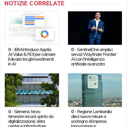
NOTIZIE CORRELATE
0
-
IBM introduce Apptio
0
-
SentinelOne amplia i
AI Value & ROI per colmare
servizi Wayfinder Frontier
il divario tra gli investimenti
AI con l'intelligenza
in AI
artificiale avanzata
0
-
Siemens: terzo
0
-
Regione Lombardia:
trimestre record, spinto da
dieci nuove misure a
digitalizzazione, data
sostegno di imprese,
center e infrastrutture
innovazione e