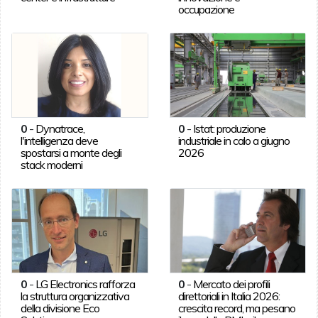
occupazione
0
-
Dynatrace,
0
-
Istat: produzione
l'intelligenza deve
industriale in calo a giugno
spostarsi a monte degli
2026
stack moderni
0
-
LG Electronics rafforza
0
-
Mercato dei profili
la struttura organizzativa
direttoriali in Italia 2026:
della divisione Eco
crescita record, ma pesano