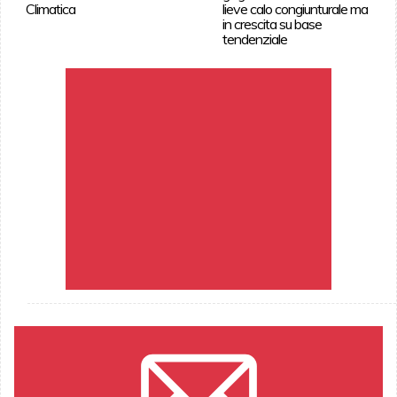
Climatica
lieve calo congiunturale ma
in crescita su base
tendenziale