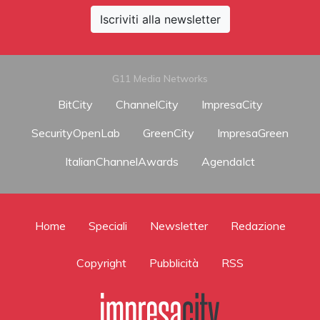
Iscriviti alla newsletter
G11 Media Networks
BitCity
ChannelCity
ImpresaCity
SecurityOpenLab
GreenCity
ImpresaGreen
ItalianChannelAwards
AgendaIct
Home
Speciali
Newsletter
Redazione
Copyright
Pubblicità
RSS