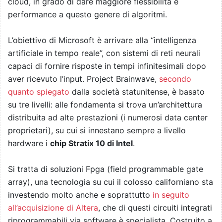
cloud, in grado di dare maggiore flessibilità e
performance a questo genere di algoritmi.
L’obiettivo di Microsoft è arrivare alla “intelligenza
artificiale in tempo reale”, con sistemi di reti neurali
capaci di fornire risposte in tempi infinitesimali dopo
aver ricevuto l’input. Project Brainwave,
secondo
quanto spiegato
dalla società statunitense, è basato
su tre livelli: alle fondamenta si trova un’architettura
distribuita ad alte prestazioni (i numerosi data center
proprietari), su cui si innestano sempre a livello
hardware i
chip Stratix 10 di Intel
.
Si tratta di soluzioni Fpga (field programmable gate
array), una tecnologia su cui il colosso californiano sta
investendo molto anche e soprattutto
in seguito
all’acquisizione di Altera
, che di questi circuiti integrati
riprogrammabili via software è specialista. Costruito a