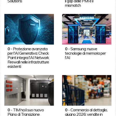
Solutions
il gap delle PMI e il
mismatch
0
-
Protezione avanzata
0
-
Samsung: nuove
per l'AI Generativa: Check
tecnologie di memoria per
Point integra l'AI Network
l'AI
Firewall nelle infrastrutture
esistenti
0
-
TIM ha il suo nuovo
0
-
Commercio al dettaglio,
Piano di Transizione
giugno 2026: vendite in