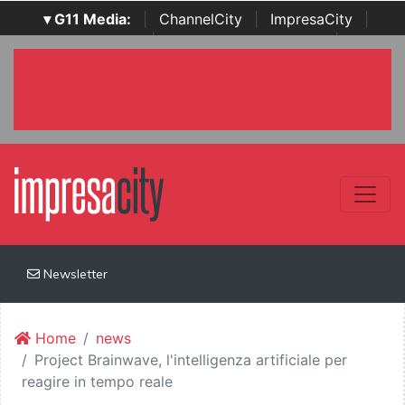
▾ G11 Media:
|
ChannelCity
|
ImpresaCity
|
SecurityOpenLab
|
Italian Channel Awards
|
Italian
Project Awards
|
Italian Security Awards
|
...
Newsletter
Home
news
Project Brainwave, l'intelligenza artificiale per
reagire in tempo reale