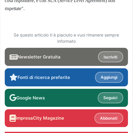
cosa rispondere, e con SLA (
Service Level Agreement
) non
rispettate".
Se questo articolo ti è piaciuto e vuoi rimanere sempre
informato
Newsletter Gratuita
Iscriviti
Fonti di ricerca preferite
Aggiungi
Google News
Seguici
ImpresaCity Magazine
Abbonati