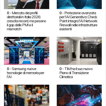
0
-
Mercato dei profili
0
-
Protezione avanzata
direttoriali in Italia 2026:
per l'AI Generativa: Check
crescita record, ma pesano
Point integra l'AI Network
il gap delle PMI e il
Firewall nelle infrastrutture
mismatch
esistenti
0
-
Samsung: nuove
0
-
TIM ha il suo nuovo
tecnologie di memoria per
Piano di Transizione
l'AI
Climatica