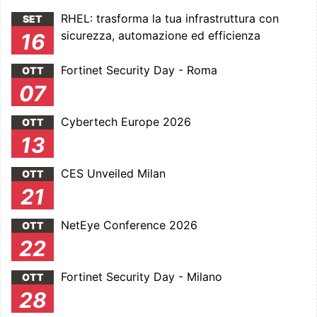
RHEL: trasforma la tua infrastruttura con
SET
sicurezza, automazione ed efficienza
16
Fortinet Security Day - Roma
OTT
07
Cybertech Europe 2026
OTT
13
CES Unveiled Milan
OTT
21
NetEye Conference 2026
OTT
22
Fortinet Security Day - Milano
OTT
28