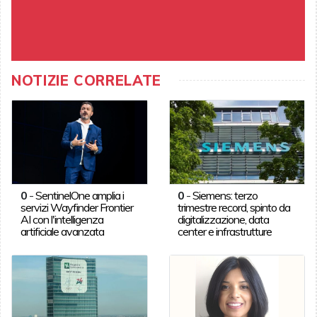
NOTIZIE CORRELATE
0
-
SentinelOne amplia i
0
-
Siemens: terzo
servizi Wayfinder Frontier
trimestre record, spinto da
AI con l'intelligenza
digitalizzazione, data
artificiale avanzata
center e infrastrutture