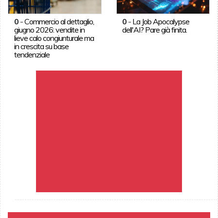
0
-
Commercio al dettaglio,
0
-
La Job Apocalypse
giugno 2026: vendite in
dell'AI? Pare già finita.
lieve calo congiunturale ma
in crescita su base
tendenziale