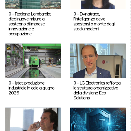
0
-
Regione Lombardia:
0
-
Dynatrace,
dieci nuove misure a
l'intelligenza deve
sostegno di imprese,
spostarsi a monte degli
innovazione e
stack moderni
occupazione
0
-
Istat: produzione
0
-
LG Electronics rafforza
industriale in calo a giugno
la struttura organizzativa
2026
della divisione Eco
Solutions