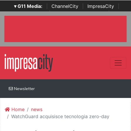
▾ G11 Media:
|
ChannelCity
|
ImpresaCity
|
SecurityOpenLab
|
Italian Channel Awards
|
Italian
Project Awards
|
Italian Security Awards
|
...
Newsletter
Home
news
WatchGuard acquisisce tecnologia zero-day