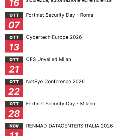
sicurezza, automazione ed efficienza
16
Fortinet Security Day - Roma
OTT
07
Cybertech Europe 2026
OTT
13
CES Unveiled Milan
OTT
21
NetEye Conference 2026
OTT
22
Fortinet Security Day - Milano
OTT
28
RENMAD DATACENTERS ITALIA 2026
NOV
11