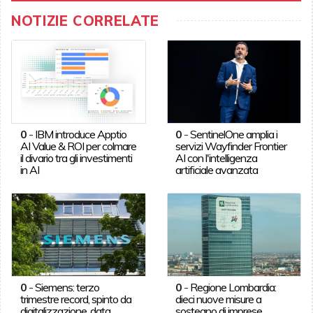
NOTIZIE CORRELATE
0
-
IBM introduce Apptio
0
-
SentinelOne amplia i
AI Value & ROI per colmare
servizi Wayfinder Frontier
il divario tra gli investimenti
AI con l'intelligenza
in AI
artificiale avanzata
0
-
Siemens: terzo
0
-
Regione Lombardia:
trimestre record, spinto da
dieci nuove misure a
digitalizzazione, data
sostegno di imprese,