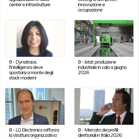
center e infrastrutture
innovazione e
occupazione
0
-
Dynatrace,
0
-
Istat: produzione
l'intelligenza deve
industriale in calo a giugno
spostarsi a monte degli
2026
stack moderni
0
-
LG Electronics rafforza
0
-
Mercato dei profili
la struttura organizzativa
direttoriali in Italia 2026: