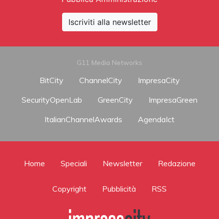
Iscriviti alla newsletter
G11 Media Networks
BitCity
ChannelCity
ImpresaCity
SecurityOpenLab
GreenCity
ImpresaGreen
ItalianChannelAwards
AgendaIct
Home
Speciali
Newsletter
Redazione
Copyright
Pubblicità
RSS