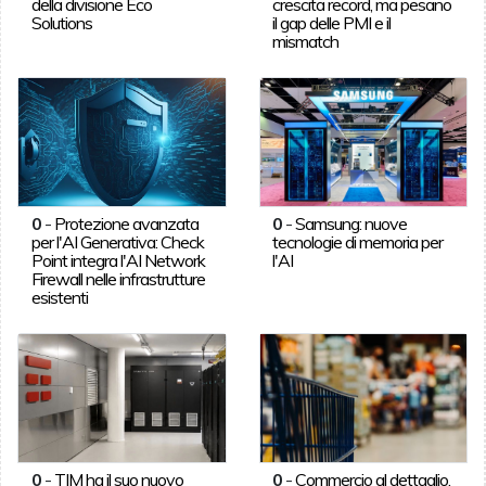
della divisione Eco
crescita record, ma pesano
Solutions
il gap delle PMI e il
mismatch
0
-
Protezione avanzata
0
-
Samsung: nuove
per l'AI Generativa: Check
tecnologie di memoria per
Point integra l'AI Network
l'AI
Firewall nelle infrastrutture
esistenti
0
-
TIM ha il suo nuovo
0
-
Commercio al dettaglio,