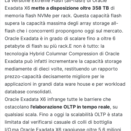
La versione Extreme Flash (all-flash) di Oracle
Exadata X6
mette a disposizione oltre 358 TB
di
memoria flash NVMe per rack. Questa capacità flash
supera la capacità massima degli array storage all-
flash che i concorrenti propongono oggi sul mercato.
Oracle Exadata è in grado di scalare fino a oltre 6
petabyte di flash su più rack.E non è tutto: la
tecnologia Hybrid Columnar Compression di Oracle
Exadata può infatti incrementare la capacità storage
mediamente di dieci volte, restituendo un rapporto
prezzo-capacità decisamente migliore per le
applicazioni in grandi data ware house e per workload
database consolidati.
Oracle Exadata X6 infrange tutte le barriere che
ostacolano
l'elaborazione OLTP in tempo reale
, su
qualsiasi scala. Fino a oggi la scalabilità OLTP è stata
limitata dal verificarsi casuale di colli di bottiglia
I/O,ma Oracle Exadata X6 raggiunge oltre 5,6 milioni