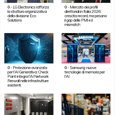
0
-
LG Electronics rafforza
0
-
Mercato dei profili
la struttura organizzativa
direttoriali in Italia 2026:
della divisione Eco
crescita record, ma pesano
Solutions
il gap delle PMI e il
mismatch
0
-
Protezione avanzata
0
-
Samsung: nuove
per l'AI Generativa: Check
tecnologie di memoria per
Point integra l'AI Network
l'AI
Firewall nelle infrastrutture
esistenti