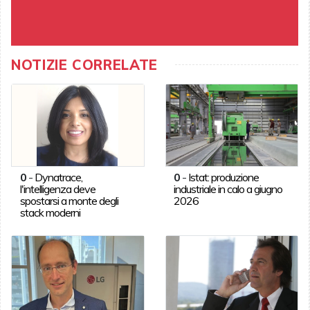
NOTIZIE CORRELATE
0
-
Dynatrace,
0
-
Istat: produzione
l'intelligenza deve
industriale in calo a giugno
spostarsi a monte degli
2026
stack moderni