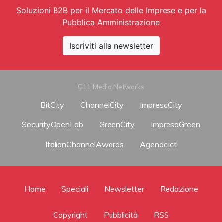
Soluzioni B2B per il Mercato delle Imprese e per la
Pubblica Amministrazione
Iscriviti alla newsletter
G11 Media Networks
BitCity
ChannelCity
ImpresaCity
SecurityOpenLab
GreenCity
ImpresaGreen
ItalianChannelAwards
AgendaIct
Home
Speciali
Newsletter
Redazione
Copyright
Pubblicità
RSS