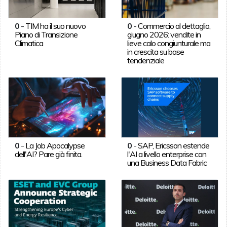
0
-
TIM ha il suo nuovo
0
-
Commercio al dettaglio,
Piano di Transizione
giugno 2026: vendite in
Climatica
lieve calo congiunturale ma
in crescita su base
tendenziale
0
-
La Job Apocalypse
0
-
SAP, Ericsson estende
dell'AI? Pare già finita.
l'AI a livello enterprise con
una Business Data Fabric