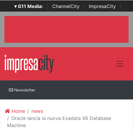
▾ G11 Media:
|
ChannelCity
|
ImpresaCity
|
SecurityOpenLab
|
Italian Channel Awards
|
Italian
Project Awards
|
Italian Security Awards
|
...
Newsletter
Home
news
Oracle lancia la nuova Exadata X6 Database
Machine