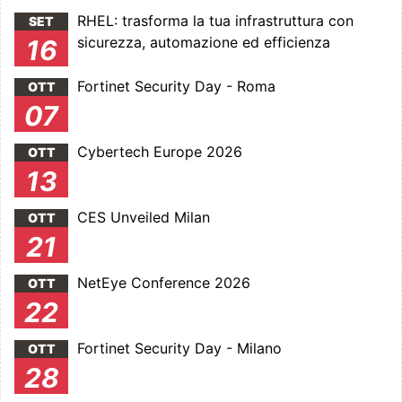
RHEL: trasforma la tua infrastruttura con
SET
sicurezza, automazione ed efficienza
16
Fortinet Security Day - Roma
OTT
07
Cybertech Europe 2026
OTT
13
CES Unveiled Milan
OTT
21
NetEye Conference 2026
OTT
22
Fortinet Security Day - Milano
OTT
28