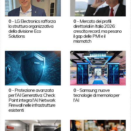
0
-
LG Electronics rafforza
0
-
Mercato dei profili
la struttura organizzativa
direttoriali in Italia 2026:
della divisione Eco
crescita record, ma pesano
Solutions
il gap delle PMI e il
mismatch
0
-
Protezione avanzata
0
-
Samsung: nuove
per l'AI Generativa: Check
tecnologie di memoria per
Point integra l'AI Network
l'AI
Firewall nelle infrastrutture
esistenti