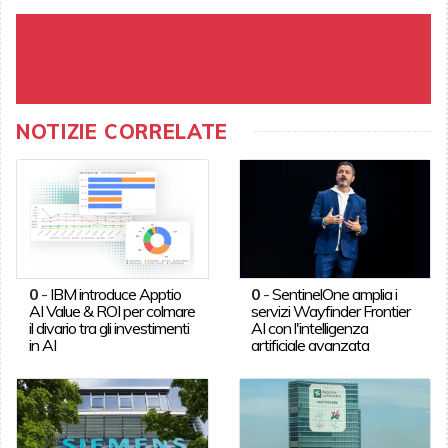
NOTIZIE CORRELATE
0
-
IBM introduce Apptio
0
-
SentinelOne amplia i
AI Value & ROI per colmare
servizi Wayfinder Frontier
il divario tra gli investimenti
AI con l'intelligenza
in AI
artificiale avanzata