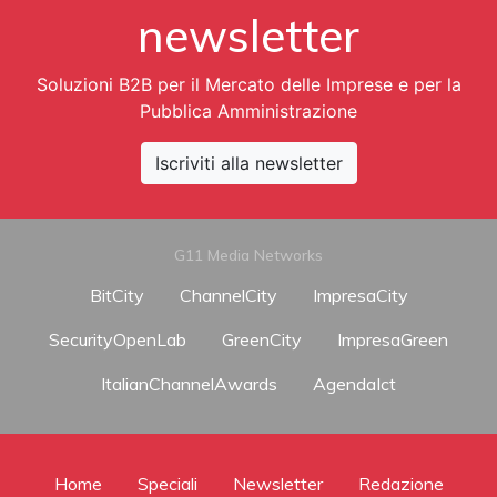
newsletter
Soluzioni B2B per il Mercato delle Imprese e per la
Pubblica Amministrazione
Iscriviti alla newsletter
G11 Media Networks
BitCity
ChannelCity
ImpresaCity
SecurityOpenLab
GreenCity
ImpresaGreen
ItalianChannelAwards
AgendaIct
Home
Speciali
Newsletter
Redazione