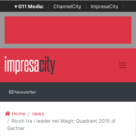
▾ G11 Media:
|
ChannelCity
|
ImpresaCity
|
SecurityOpenLab
|
Italian Channel Awards
|
Italian
Project Awards
|
Italian Security Awards
|
...
Newsletter
Home
news
Ricoh tra i leader nel Magic Quadrant 2015 di
Gartner