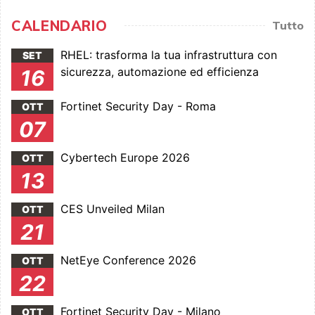
CALENDARIO
Tutto
RHEL: trasforma la tua infrastruttura con
SET
sicurezza, automazione ed efficienza
16
Fortinet Security Day - Roma
OTT
07
Cybertech Europe 2026
OTT
13
CES Unveiled Milan
OTT
21
NetEye Conference 2026
OTT
22
Fortinet Security Day - Milano
OTT