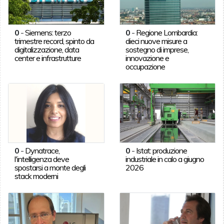
0
-
Siemens: terzo
0
-
Regione Lombardia:
trimestre record, spinto da
dieci nuove misure a
digitalizzazione, data
sostegno di imprese,
center e infrastrutture
innovazione e
occupazione
0
-
Dynatrace,
0
-
Istat: produzione
l'intelligenza deve
industriale in calo a giugno
spostarsi a monte degli
2026
stack moderni