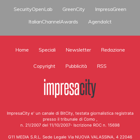
SecurityOpenLab
GreenCity
ImpresaGreen
ItalianChannelAwards
AgendaIct
Home
Speciali
Newsletter
Redazione
Copyright
Pubblicità
RSS
ImpresaCity e' un canale di BitCity, testata giornalistica registrata
presso il tribunale di Como ,
n. 21/2007 del 11/10/2007- Iscrizione ROC n. 15698
G11 MEDIA S.R.L. Sede Legale Via NUOVA VALASSINA, 4 22046