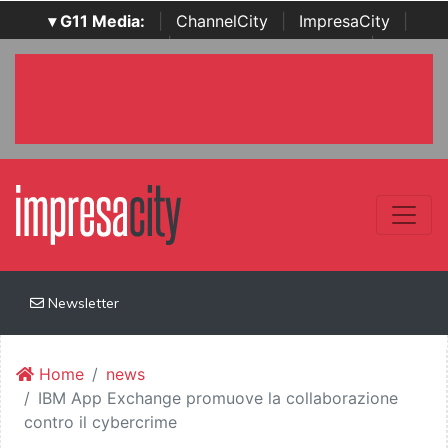
▾ G11 Media:
|
ChannelCity
|
ImpresaCity
|
SecurityOpenLab
|
Italian Channel Awards
|
Italian
Project Awards
|
Italian Security Awards
|
...
Newsletter
Home
news
IBM App Exchange promuove la collaborazione
contro il cybercrime