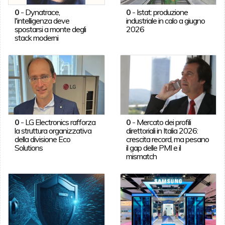
0
-
Dynatrace,
0
-
Istat: produzione
l'intelligenza deve
industriale in calo a giugno
spostarsi a monte degli
2026
stack moderni
0
-
LG Electronics rafforza
0
-
Mercato dei profili
la struttura organizzativa
direttoriali in Italia 2026:
della divisione Eco
crescita record, ma pesano
Solutions
il gap delle PMI e il
mismatch