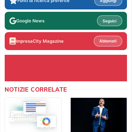
Fonti di ricerca preferite
Aggiungi
Google News
Seguici
ImpresaCity Magazine
Abbonati
NOTIZIE CORRELATE