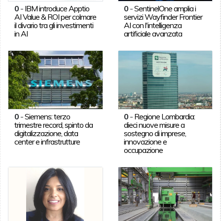
0
-
IBM introduce Apptio
0
-
SentinelOne amplia i
AI Value & ROI per colmare
servizi Wayfinder Frontier
il divario tra gli investimenti
AI con l'intelligenza
in AI
artificiale avanzata
0
-
Siemens: terzo
0
-
Regione Lombardia:
trimestre record, spinto da
dieci nuove misure a
digitalizzazione, data
sostegno di imprese,
center e infrastrutture
innovazione e
occupazione