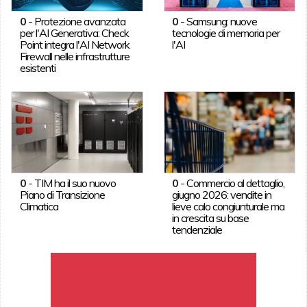
0
-
Protezione avanzata
0
-
Samsung: nuove
per l'AI Generativa: Check
tecnologie di memoria per
Point integra l'AI Network
l'AI
Firewall nelle infrastrutture
esistenti
0
-
TIM ha il suo nuovo
0
-
Commercio al dettaglio,
Piano di Transizione
giugno 2026: vendite in
Climatica
lieve calo congiunturale ma
in crescita su base
tendenziale