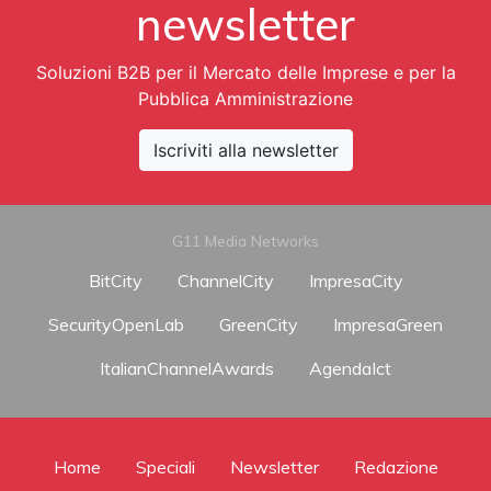
newsletter
Soluzioni B2B per il Mercato delle Imprese e per la
Pubblica Amministrazione
Iscriviti alla newsletter
G11 Media Networks
BitCity
ChannelCity
ImpresaCity
SecurityOpenLab
GreenCity
ImpresaGreen
ItalianChannelAwards
AgendaIct
Home
Speciali
Newsletter
Redazione