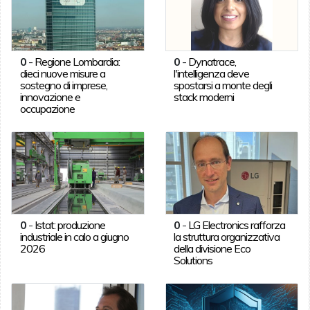
0
-
Regione Lombardia:
0
-
Dynatrace,
dieci nuove misure a
l'intelligenza deve
sostegno di imprese,
spostarsi a monte degli
innovazione e
stack moderni
occupazione
0
-
Istat: produzione
0
-
LG Electronics rafforza
industriale in calo a giugno
la struttura organizzativa
2026
della divisione Eco
Solutions