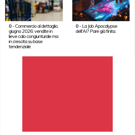
0
-
Commercio al dettaglio,
0
-
La Job Apocalypse
giugno 2026: vendite in
dell'AI? Pare già finita.
lieve calo congiunturale ma
in crescita su base
tendenziale