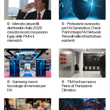
0
-
Mercato dei profili
0
-
Protezione avanzata
direttoriali in Italia 2026:
per l'AI Generativa: Check
crescita record, ma pesano
Point integra l'AI Network
il gap delle PMI e il
Firewall nelle infrastrutture
mismatch
esistenti
0
-
Samsung: nuove
0
-
TIM ha il suo nuovo
tecnologie di memoria per
Piano di Transizione
l'AI
Climatica