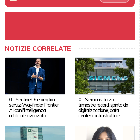
NOTIZIE CORRELATE
0
-
SentinelOne amplia i
0
-
Siemens: terzo
servizi Wayfinder Frontier
trimestre record, spinto da
AI con l'intelligenza
digitalizzazione, data
artificiale avanzata
center e infrastrutture