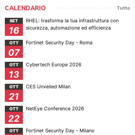
CALENDARIO
Tutto
RHEL: trasforma la tua infrastruttura con
SET
sicurezza, automazione ed efficienza
16
Fortinet Security Day - Roma
OTT
07
Cybertech Europe 2026
OTT
13
CES Unveiled Milan
OTT
21
NetEye Conference 2026
OTT
22
Fortinet Security Day - Milano
OTT