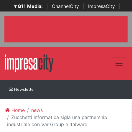
▾ G11 Media:
|
ChannelCity
|
ImpresaCity
|
SecurityOpenLab
|
Italian Channel Awards
|
Italian
Project Awards
|
Italian Security Awards
|
...
Newsletter
Home
news
Zucchetti Informatica sigla una partnership
industriale con Var Group e Italware