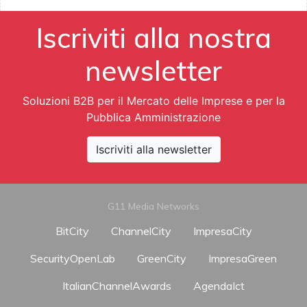
Iscriviti alla nostra
newsletter
Soluzioni B2B per il Mercato delle Imprese e per la
Pubblica Amministrazione
Iscriviti alla newsletter
G11 Media Networks
BitCity
ChannelCity
ImpresaCity
SecurityOpenLab
GreenCity
ImpresaGreen
ItalianChannelAwards
AgendaIct