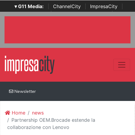
▾ G11 Media:
|
ChannelCity
|
ImpresaCity
|
SecurityOpenLab
|
Italian Channel Awards
|
Italian
Project Awards
|
Italian Security Awards
|
...
Newsletter
Home
news
Partnership OEM.Brocade estende la
collaborazione con Lenovo