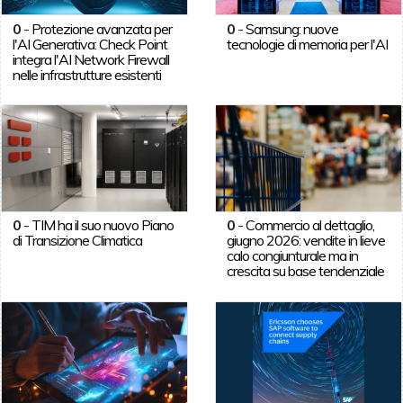
0
-
Protezione avanzata per
0
-
Samsung: nuove
l'AI Generativa: Check Point
tecnologie di memoria per l'AI
integra l'AI Network Firewall
nelle infrastrutture esistenti
0
-
TIM ha il suo nuovo Piano
0
-
Commercio al dettaglio,
di Transizione Climatica
giugno 2026: vendite in lieve
calo congiunturale ma in
crescita su base tendenziale