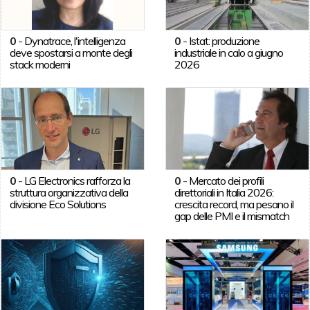
0
-
Dynatrace, l'intelligenza
0
-
Istat: produzione
deve spostarsi a monte degli
industriale in calo a giugno
stack moderni
2026
0
-
LG Electronics rafforza la
0
-
Mercato dei profili
struttura organizzativa della
direttoriali in Italia 2026:
divisione Eco Solutions
crescita record, ma pesano il
gap delle PMI e il mismatch