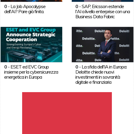
0
-
La Job Apocalypse
0
-
SAP, Ericsson estende
dell'AI? Pare già finita.
l'AI a livello enterprise con una
Business Data Fabric
0
-
ESET ed EVC Group
0
-
La sfida dell'IA in Europa:
insieme per la cybersicurezza
Deloitte chiede nuovi
energetica in Europa
investimenti in sovranità
digitale e finanziaria