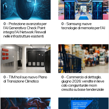
0
-
Protezione avanzata per
0
-
Samsung: nuove
l'AI Generativa: Check Point
tecnologie di memoria per l'AI
integra l'AI Network Firewall
nelle infrastrutture esistenti
0
-
TIM ha il suo nuovo Piano
0
-
Commercio al dettaglio,
di Transizione Climatica
giugno 2026: vendite in lieve
calo congiunturale ma in
crescita su base tendenziale