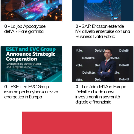
0
-
La Job Apocalypse
0
-
SAP, Ericsson estende
dell'AI? Pare già finita.
l'AI a livello enterprise con una
Business Data Fabric
0
-
ESET ed EVC Group
0
-
La sfida dell'IA in Europa:
insieme per la cybersicurezza
Deloitte chiede nuovi
energetica in Europa
investimenti in sovranità
digitale e finanziaria