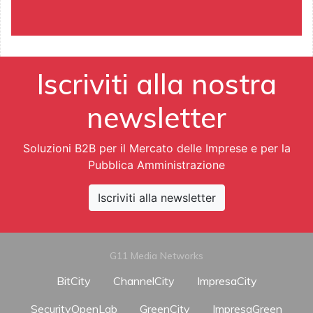
Iscriviti alla nostra
newsletter
Soluzioni B2B per il Mercato delle Imprese e per la
Pubblica Amministrazione
Iscriviti alla newsletter
G11 Media Networks
BitCity
ChannelCity
ImpresaCity
SecurityOpenLab
GreenCity
ImpresaGreen