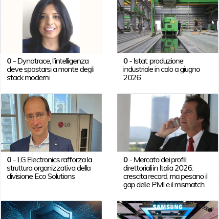
0
-
Dynatrace, l'intelligenza
0
-
Istat: produzione
deve spostarsi a monte degli
industriale in calo a giugno
stack moderni
2026
0
-
LG Electronics rafforza la
0
-
Mercato dei profili
struttura organizzativa della
direttoriali in Italia 2026:
divisione Eco Solutions
crescita record, ma pesano il
gap delle PMI e il mismatch