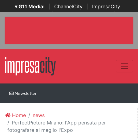
▾ G11 Media:
|
ChannelCity
|
ImpresaCity
|
SecurityOpenLab
|
Italian Channel Awards
|
Italian
Project Awards
|
Italian Security Awards
|
...
Newsletter
Home
news
PerfectPicture Milano: l'App pensata per
fotografare al meglio l'Expo