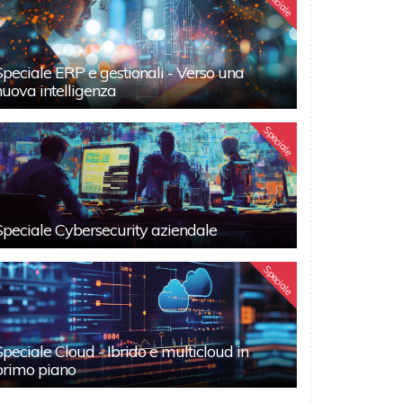
Speciale
Speciale ERP e gestionali - Verso una
nuova intelligenza
Speciale
Speciale Cybersecurity aziendale
Speciale
Speciale Cloud - Ibrido e multicloud in
primo piano