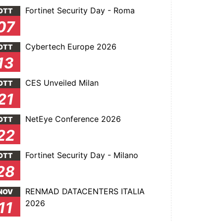
Fortinet Security Day - Roma
OTT
07
Cybertech Europe 2026
OTT
13
CES Unveiled Milan
OTT
21
NetEye Conference 2026
OTT
22
Fortinet Security Day - Milano
OTT
28
RENMAD DATACENTERS ITALIA
NOV
2026
11