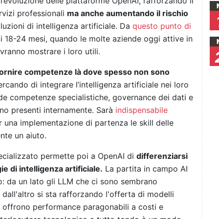
l’evoluzione delle piattaforme OpenAI, rafforzando il
rvizi professionali
ma anche aumentando il rischio
uzioni di intelligenza artificiale. Da
questo punto di
 18-24 mesi, quando le molte aziende oggi attive in
anno mostrare i loro utili.
fornire competenze là dove spesso non sono
rcando di integrare l’intelligenza artificiale nei loro
ede competenze specialistiche, governance dei dati e
ono presenti internamente. Sarà
indispensabile
 una implementazione di partenza le skill delle
nte un aiuto.
ecializzato permette poi a OpenAI di
differenziarsi
ie di intelligenza artificiale.
La partita in campo AI
: da un lato gli LLM che ci sono sembrano
all'altro si sta rafforzando l'offerta di modelli
he offrono performance paragonabili a costi e