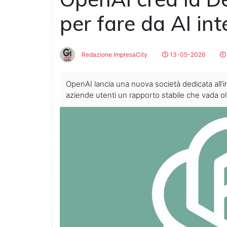
per fare da AI in
Redazione ImpresaCity
13-05-2026
OpenAI lancia una nuova società dedicata all’i
aziende utenti un rapporto stabile che vada olt