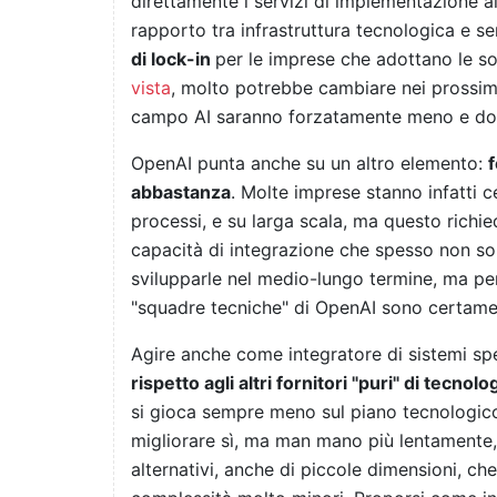
direttamente i servizi di implementazione al
rapporto tra infrastruttura tecnologica e se
di lock-in
per le imprese che adottano le sol
vista
, molto potrebbe cambiare nei prossimi
campo AI saranno forzatamente meno e dovr
OpenAI punta anche su un altro elemento:
abbastanza
. Molte imprese stanno infatti ce
processi, e su larga scala, ma questo richi
capacità di integrazione che spesso non s
svilupparle nel medio-lungo termine, ma per
"squadre tecniche" di OpenAI sono certame
Agire anche come integratore di sistemi sp
rispetto agli altri fornitori "puri" di tecnolog
si gioca sempre meno sul piano tecnologico
migliorare sì, ma man mano più lentamente, d
alternativi, anche di piccole dimensioni, c