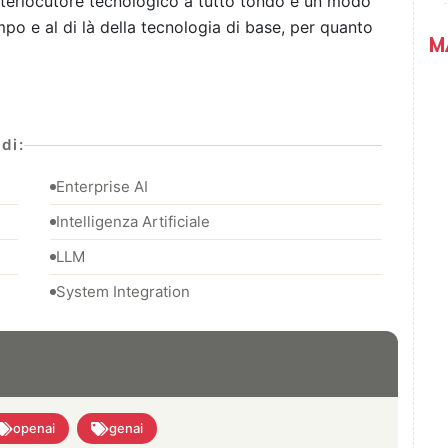
nterlocutore tecnologico a tutto tondo è un modo
mpo e al di là della tecnologia di base, per quanto
M
di:
Enterprise AI
Intelligenza Artificiale
LLM
System Integration
openai
genai