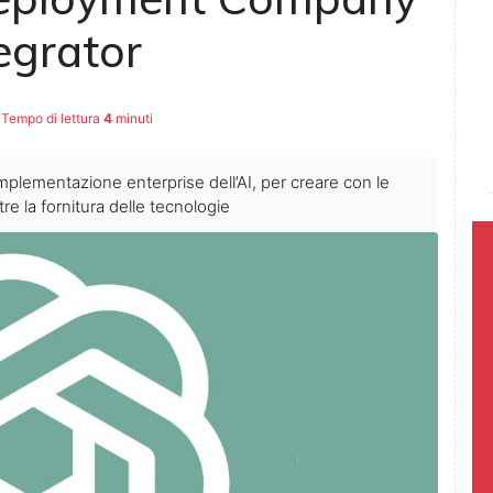
tegrator
Tempo di lettura
4
minuti
mplementazione enterprise dell’AI, per creare con le
re la fornitura delle tecnologie