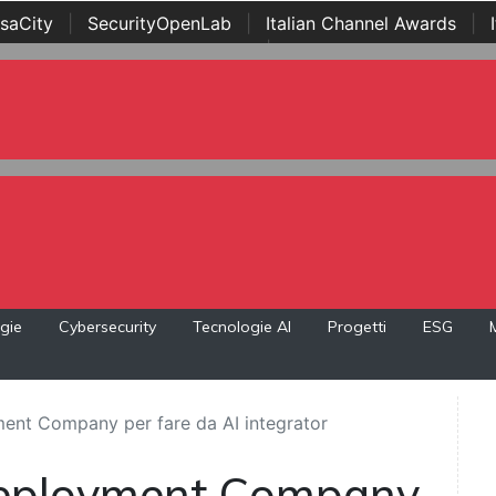
saCity
|
SecurityOpenLab
|
Italian Channel Awards
|
Awards
|
...
gie
Cybersecurity
Tecnologie AI
Progetti
ESG
ent Company per fare da AI integrator
Deployment Company