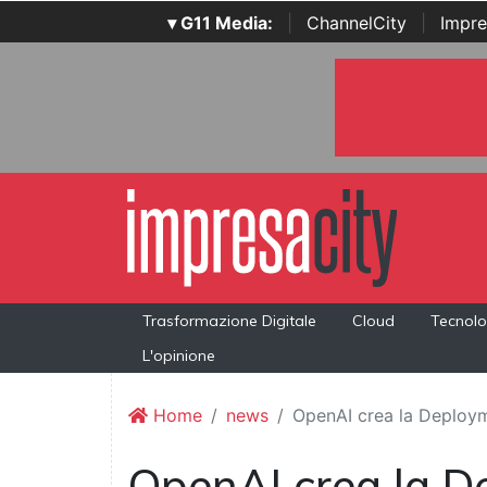
▾ G11 Media:
|
ChannelCity
|
Impre
Trasformazione Digitale
Cloud
Tecnolo
L'opinione
Home
news
OpenAI crea la Deploym
OpenAI crea la 