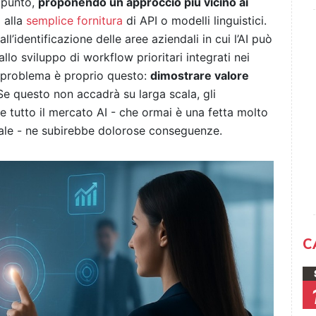
 punto,
proponendo un approccio più vicino ai
 alla
semplice fornitura
di API o modelli linguistici.
l’identificazione delle aree aziendali in cui l’AI può
llo sviluppo di workflow prioritari integrati nei
il problema è proprio questo:
dimostrare valore
 Se questo non accadrà su larga scala, gli
 e tutto il mercato AI - che ormai è una fetta molto
rale - ne subirebbe dolorose conseguenze.
C