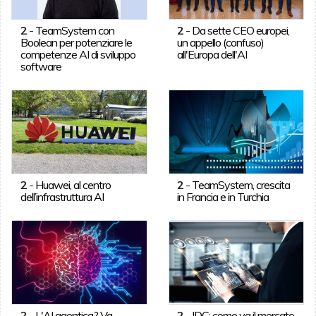
2
-
TeamSystem con
2
-
Da sette CEO europei,
Boolean per potenziare le
un appello (confuso)
competenze AI di sviluppo
all'Europa dell'AI
software
2
-
Huawei, al centro
2
-
TeamSystem, crescita
dell’infrastruttura AI
in Francia e in Turchia
2
-
L'AI agentica? Va
2
-
IDC: come va il mercato