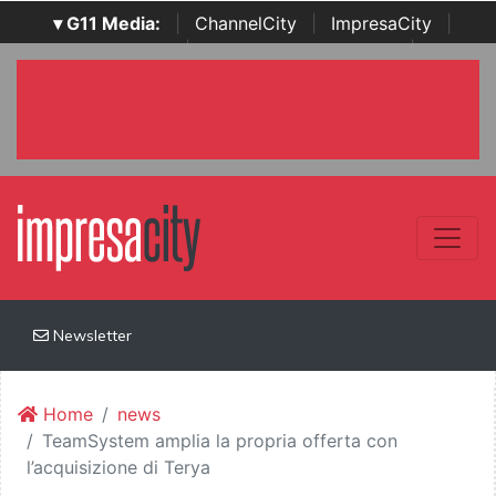
▾ G11 Media:
|
ChannelCity
|
ImpresaCity
|
SecurityOpenLab
|
Italian Channel Awards
|
Italian
Project Awards
|
Italian Security Awards
|
...
Newsletter
Home
news
TeamSystem amplia la propria offerta con
l’acquisizione di Terya