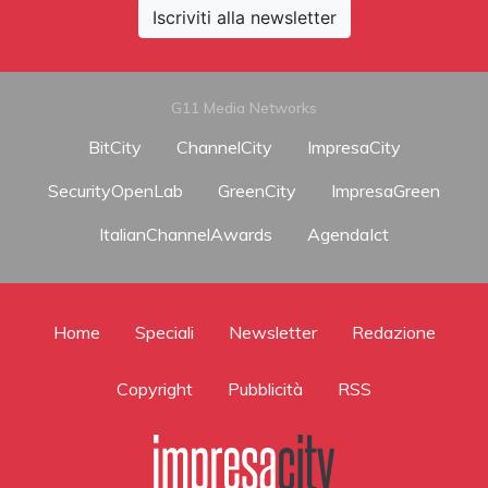
Iscriviti alla newsletter
G11 Media Networks
BitCity
ChannelCity
ImpresaCity
SecurityOpenLab
GreenCity
ImpresaGreen
ItalianChannelAwards
AgendaIct
Home
Speciali
Newsletter
Redazione
Copyright
Pubblicità
RSS