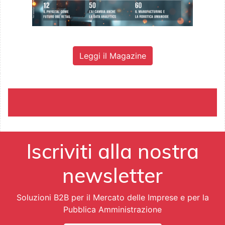
Leggi il Magazine
Iscriviti alla nostra
newsletter
Soluzioni B2B per il Mercato delle Imprese e per la
Pubblica Amministrazione