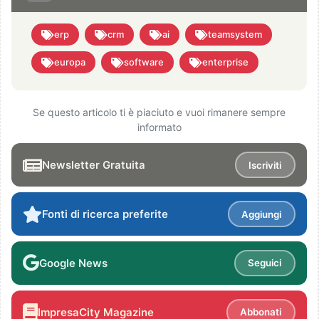
erp
crm
ai
teamsystem
europa
software
enterprise
Se questo articolo ti è piaciuto e vuoi rimanere sempre
informato
Newsletter Gratuita
Iscriviti
Fonti di ricerca preferite
Aggiungi
Google News
Seguici
ImpresaCity Magazine
Abbonati