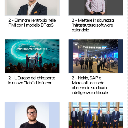
2
-
Eliminare l'entropia nelle
2
-
Mettere in sicurezza
PMI con il modello BPaaS
l’infrastruttura software
aziendale
2
-
L'Europa dei chip: parte
2
-
Nokia, SAP e
la nuova "fab" di Infineon
Microsoft, accordo
pluriennale su cloud e
intelligenza artificiale