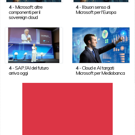
4
-
Microsoft: altre
4
-
Il buon senso di
componenti per il
Microsoft per l'Europa
sovereign cloud
4
-
SAP, l’AI del futuro
4
-
Cloud e AI targati
arriva oggi
Microsoft per Mediobanca