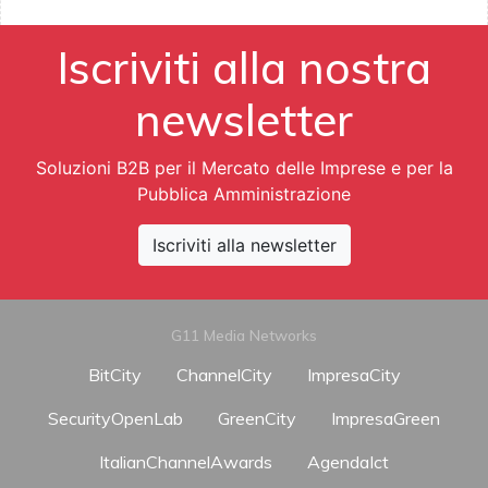
Iscriviti alla nostra
newsletter
Soluzioni B2B per il Mercato delle Imprese e per la
Pubblica Amministrazione
Iscriviti alla newsletter
G11 Media Networks
BitCity
ChannelCity
ImpresaCity
SecurityOpenLab
GreenCity
ImpresaGreen
ItalianChannelAwards
AgendaIct