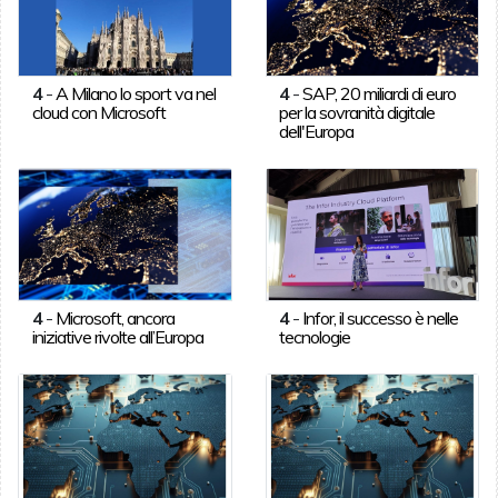
4
-
A Milano lo sport va nel
4
-
SAP, 20 miliardi di euro
cloud con Microsoft
per la sovranità digitale
dell'Europa
4
-
Microsoft, ancora
4
-
Infor, il successo è nelle
iniziative rivolte all’Europa
tecnologie