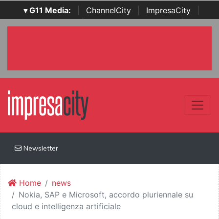
▾ G11 Media:
|
ChannelCity
|
ImpresaCity
|
SecurityOpenLab
|
Italian Channel Awards
|
Italian
Project Awards
|
Italian Security Awards
|
...
Newsletter
Home
news
Nokia, SAP e Microsoft, accordo pluriennale su
cloud e intelligenza artificiale