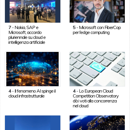
7
-
Nokia, SAP e
5
-
Microsoft con FiberCop
Microsoft, accordo
per l’edge computing
pluriennale su cloud e
intelligenza artificiale
4
-
Il fenomeno AI spinge il
4
-
Lo European Cloud
cloud infrastrutturale
Competition Observatory
dà i voti alla concorrenza
nel cloud