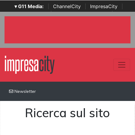
▾ G11 Media:
|
ChannelCity
|
ImpresaCity
|
SecurityOpenLab
|
Italian Channel Awards
|
Italian
Project Awards
|
Italian Security Awards
|
...
Newsletter
Ricerca sul sito