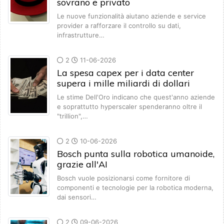
sovrano e privato
Le nuove funzionalità aiutano aziende e service
provider a rafforzare il controllo su dati,
infrastrutture…
2
11-06-2026
La spesa capex per i data center
supera i mille miliardi di dollari
Le stime Dell'Oro indicano che quest'anno aziende
e soprattutto hyperscaler spenderanno oltre il
"trillion",…
2
10-06-2026
Bosch punta sulla robotica umanoide,
grazie all'AI
Bosch vuole posizionarsi come fornitore di
componenti e tecnologie per la robotica moderna,
dai sensori…
2
09-06-2026