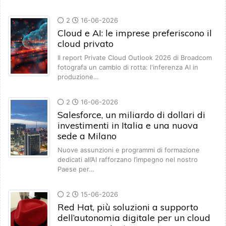
2
16-06-2026
Cloud e AI: le imprese preferiscono il
cloud privato
Il report Private Cloud Outlook 2026 di Broadcom
fotografa un cambio di rotta: l'inferenza AI in
produzione…
2
16-06-2026
Salesforce, un miliardo di dollari di
investimenti in Italia e una nuova
sede a Milano
Nuove assunzioni e programmi di formazione
dedicati all’AI rafforzano l’impegno nel nostro
Paese per…
2
15-06-2026
Red Hat, più soluzioni a supporto
dell’autonomia digitale per un cloud