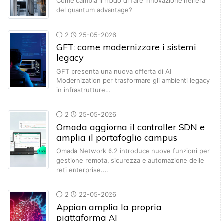
Come cambia il modo di fare innovazione nell’era
del quantum advantage?
2
25-05-2026
GFT: come modernizzare i sistemi
legacy
GFT presenta una nuova offerta di AI
Modernization per trasformare gli ambienti legacy
in infrastrutture…
2
25-05-2026
Omada aggiorna il controller SDN e
amplia il portafoglio campus
Omada Network 6.2 introduce nuove funzioni per
gestione remota, sicurezza e automazione delle
reti enterprise.…
2
22-05-2026
Appian amplia la propria
piattaforma AI