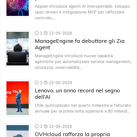
Appian introduce agenti AI interoperabili, sviluppo
spec-driven e integrazione MCP per rafforzare
controllo,…
2
22-05-2026
ManageEngine fa debuttare gli Zia
Agent
ManageEngine introduce nuove capacità
agentiche per automatizzare service management,
sicurezza, osservabilità…
2
22-05-2026
Lenovo, un anno record nel segno
dell’AI
Utile quintuplicato nel quarto trimestre e fatturato
annuale per la prima volta superiore a 80 miliardi…
2
22-05-2026
OVHcloud rafforza la propria