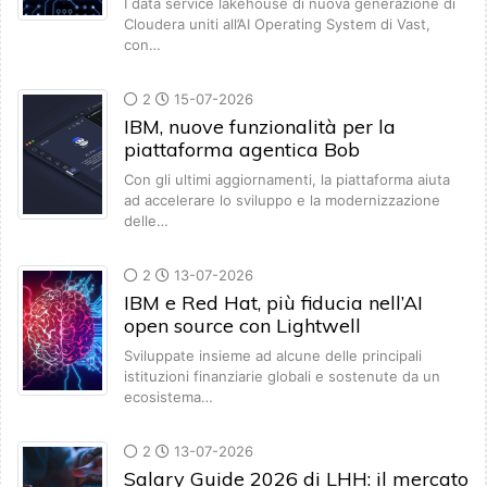
I data service lakehouse di nuova generazione di
Cloudera uniti all’AI Operating System di Vast,
con…
2
15-07-2026
IBM, nuove funzionalità per la
piattaforma agentica Bob
Con gli ultimi aggiornamenti, la piattaforma aiuta
ad accelerare lo sviluppo e la modernizzazione
delle…
2
13-07-2026
IBM e Red Hat, più fiducia nell’AI
open source con Lightwell
Sviluppate insieme ad alcune delle principali
istituzioni finanziarie globali e sostenute da un
ecosistema…
2
13-07-2026
Salary Guide 2026 di LHH: il mercato