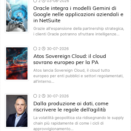
2
03-08-2026
Oracle integra i modelli Gemini di
Google nelle applicazioni aziendali e
in NetSuite
Grazie all'espansione della partnership strategica,
i clienti Oracle potranno sfruttare intelligenze…
2
30-07-2026
Atos Sovereign Cloud: il cloud
sovrano europeo per la PA
Atos lancia Sovereign Cloud, il cloud tutto
europeo per enti pubblici e settori regolamentati,
all'interno…
2
30-07-2026
Dalla produzione ai dati, come
riscrivere le regole dell’agilità
La volatilità geopolitica sta ridisegnando le supply
chain più rapidamente di come i cicli di
approvvigionamento…