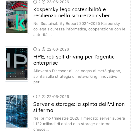
2
23-06-2026
Kaspersky lega sostenibilità e
resilienza nella sicurezza cyber
Nel Sustainability Report 2024–2025 Kaspersky
collega sicurezza informatica, cooperazione con le
autorità,…
2
22-06-2026
HPE, reti self driving per l’agentic
enterprise
All’evento Discover di Las Vegas di metà giugno,
spinta sulla strategia di networking innovativo
per…
2
22-06-2026
Server e storage: la spinta dell'AI non
si ferma
Nel primo trimestre 2026 il mercato server supera
i 122 miliardi di dollari e lo storage esterno
cresce…