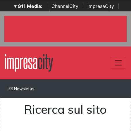
▾ G11 Media:
|
ChannelCity
|
ImpresaCity
|
SecurityOpenLab
|
Italian Channel Awards
|
Italian
Project Awards
|
Italian Security Awards
|
...
Newsletter
Ricerca sul sito