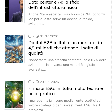
Data center e AI: la sfida
dell'infrastruttura fisica
Anche l'Italia aspetta il suo boom dell'AI Economy.
Ma per questo serve un deciso, e rapido,
sviluppo…
2
01-07-2026
Digital B2B in Italia: un mercato da
4,9 miliardi che attende il salto di
qualità
Nonostante una crescita costante, solo il 7% delle
aziende italiane vanta una maturità digitale
avanzata.…
2
29-06-2026
Principi ESG: in Italia molta teoria e
poca pratica
I manager italiani sono mediamente scettici sul
valore strategico degli investimenti ESG. Ma il
problema…