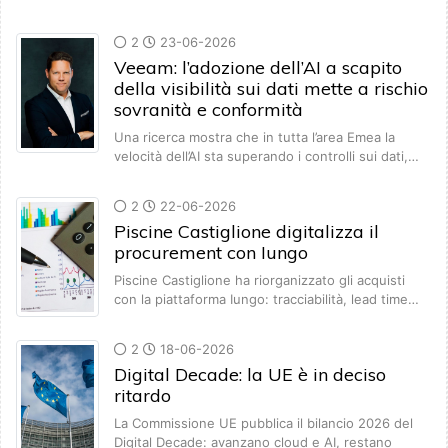
2
23-06-2026
Veeam: l’adozione dell’AI a scapito
della visibilità sui dati mette a rischio
sovranità e conformità
Una ricerca mostra che in tutta l’area Emea la
velocità dell’AI sta superando i controlli sui dati,…
2
22-06-2026
Piscine Castiglione digitalizza il
procurement con Iungo
Piscine Castiglione ha riorganizzato gli acquisti
con la piattaforma Iungo: tracciabilità, lead time…
2
18-06-2026
Digital Decade: la UE è in deciso
ritardo
La Commissione UE pubblica il bilancio 2026 del
Digital Decade: avanzano cloud e AI, restano