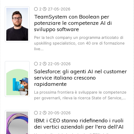
2
27-05-2026
TeamSystem con Boolean per
potenziare le competenze AI di
sviluppo software
Per la tech company un programma articolato di
upskilling specialistico, con 40 ore di formazione
live…
2
22-05-2026
Salesforce: gli agenti AI nel customer
service italiano crescono
rapidamente
La prossima frontiera è sviluppare le competenze
per governarli, rileva la ricerca State of Service,…
2
20-05-2026
IBM: i CEO stanno ridefinendo i ruoli
dei vertici aziendali per l'era dell'AI