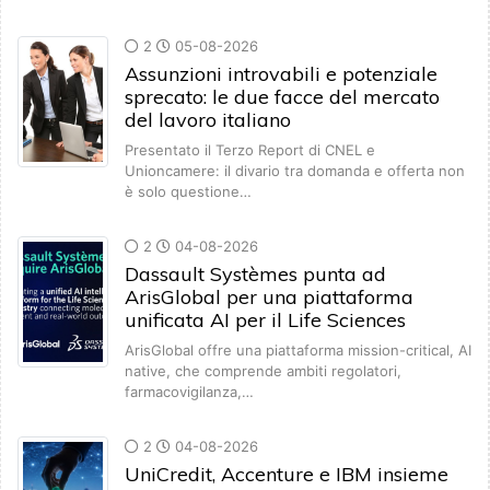
2
05-08-2026
Assunzioni introvabili e potenziale
sprecato: le due facce del mercato
del lavoro italiano
Presentato il Terzo Report di CNEL e
Unioncamere: il divario tra domanda e offerta non
è solo questione…
2
04-08-2026
Dassault Systèmes punta ad
ArisGlobal per una piattaforma
unificata AI per il Life Sciences
ArisGlobal offre una piattaforma mission-critical, AI
native, che comprende ambiti regolatori,
farmacovigilanza,…
2
04-08-2026
UniCredit, Accenture e IBM insieme