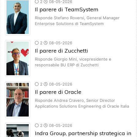
2
08-05-2026
Il parere di TeamSystem
Risponde Stefano Roversi, General Manager
Enterprise Solutions di TeamSystem
2
08-05-2026
Il parere di Zucchetti
Risponde Giorgio Mini, vicepresidente e
responsabile BU ERP di Zucchetti
2
08-05-2026
Il parere di Oracle
Risponde Andrea Cravero, Senior Director
Applications Solutions Engineering di Oracle Italia
2
08-05-2026
Indra Group, partnership strategica in