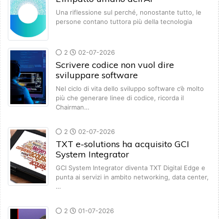
Una riflessione sul perché, nonostante tutto, le
persone contano tuttora più della tecnologia
2
02-07-2026
Scrivere codice non vuol dire
sviluppare software
Nel ciclo di vita dello sviluppo software c’è molto
più che generare linee di codice, ricorda il
Chairman…
2
02-07-2026
TXT e-solutions ha acquisito GCI
System Integrator
GCI System Integrator diventa TXT Digital Edge e
punta ai servizi in ambito networking, data center,
…
2
01-07-2026