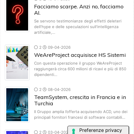
Facciamo scarpe. Anzi no, facciamo
AI.
Se servono testimonianze degli effetti deleteri
dell'hype e delle speculazioni sull'intelligenza
artificiale,…
2
09-04-2026
WeAreProject acquisisce HS Sistemi
Con questa operazione il gruppo WeAreProject
raggiungerà circa 600 milioni di ricavi e più di 850
dipendenti…
2
08-04-2026
TeamSystem, crescita in Francia e in
Turchia
Il Gruppo amplia l’offerta acquisendo ACD, uno dei
principali fornitori francesi di software contabili…
2
03-04-2026