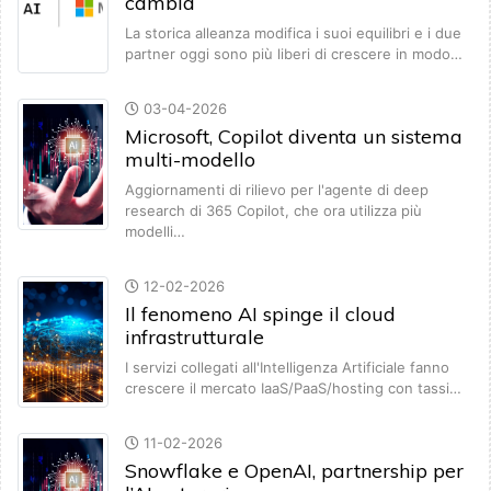
cambia
La storica alleanza modifica i suoi equilibri e i due
partner oggi sono più liberi di crescere in modo…
03-04-2026
Microsoft, Copilot diventa un sistema
multi-modello
Aggiornamenti di rilievo per l'agente di deep
research di 365 Copilot, che ora utilizza più
modelli…
12-02-2026
Il fenomeno AI spinge il cloud
infrastrutturale
I servizi collegati all'Intelligenza Artificiale fanno
crescere il mercato IaaS/PaaS/hosting con tassi…
11-02-2026
Snowflake e OpenAI, partnership per