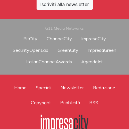
Iscriviti alla newsletter
G11 Media Networks
BitCity
ChannelCity
ImpresaCity
SecurityOpenLab
GreenCity
ImpresaGreen
ItalianChannelAwards
AgendaIct
Home
Speciali
Newsletter
Redazione
Copyright
Pubblicità
RSS