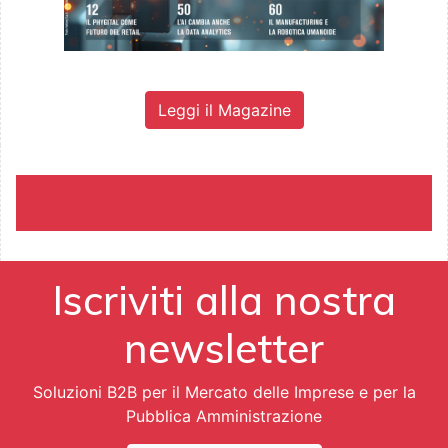
Leggi il Magazine
Iscriviti alla nostra
newsletter
Soluzioni B2B per il Mercato delle Imprese e per la
Pubblica Amministrazione