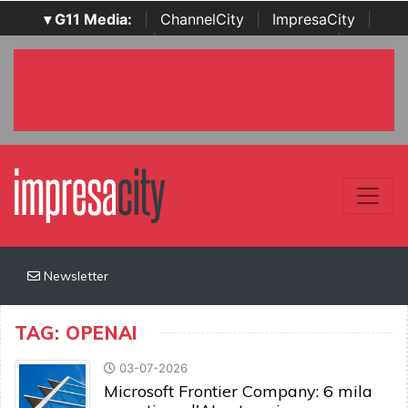
▾ G11 Media:
|
ChannelCity
|
ImpresaCity
|
SecurityOpenLab
|
Italian Channel Awards
|
Italian
Project Awards
|
Italian Security Awards
|
...
Newsletter
TAG: OPENAI
03-07-2026
Microsoft Frontier Company: 6 mila