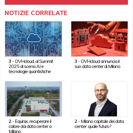
NOTIZIE CORRELATE
3
-
OVHcloud, al Summit
3
-
OVHcloud annuncia il
2025 di scena AI e
suo data center di Milano
tecnologie quantistiche
2
-
Equinix, recuperare il
2
-
Milano capitale dei data
calore dai data center a
center: quale futuro?
Milano