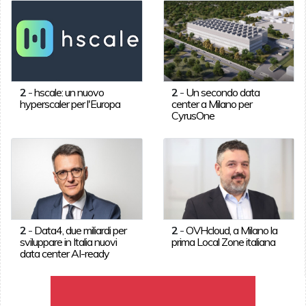
2
-
hscale: un nuovo
2
-
Un secondo data
hyperscaler per l'Europa
center a Milano per
CyrusOne
2
-
Data4, due miliardi per
2
-
OVHcloud, a Milano la
sviluppare in Italia nuovi
prima Local Zone italiana
data center AI-ready