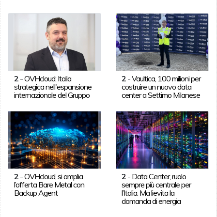
2
-
OVHcloud: Italia
2
-
Vaultica, 100 milioni per
strategica nell'espansione
costruire un nuovo data
internazionale del Gruppo
center a Settimo Milanese
2
-
OVHcloud, si amplia
2
-
Data Center, ruolo
l’offerta Bare Metal con
sempre più centrale per
Backup Agent
l’Italia. Ma lievita la
domanda di energia