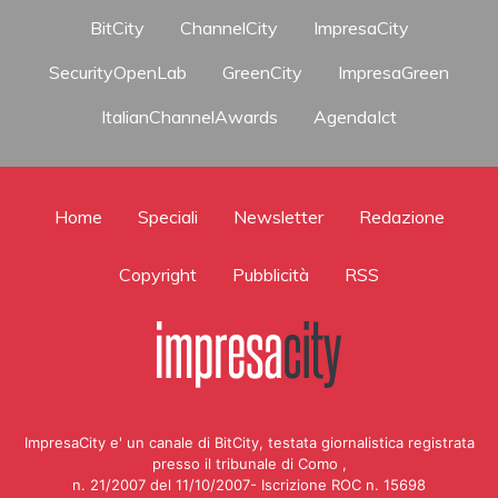
BitCity
ChannelCity
ImpresaCity
SecurityOpenLab
GreenCity
ImpresaGreen
ItalianChannelAwards
AgendaIct
Home
Speciali
Newsletter
Redazione
Copyright
Pubblicità
RSS
ImpresaCity e' un canale di BitCity, testata giornalistica registrata
presso il tribunale di Como ,
n. 21/2007 del 11/10/2007- Iscrizione ROC n. 15698