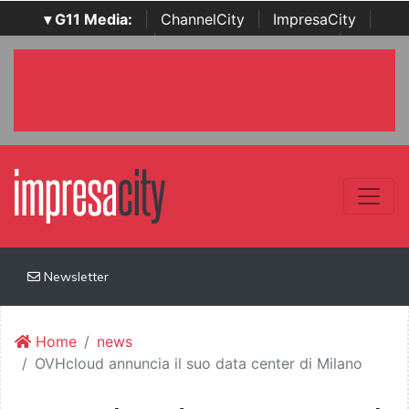
▾ G11 Media:
|
ChannelCity
|
ImpresaCity
|
SecurityOpenLab
|
Italian Channel Awards
|
Italian
Project Awards
|
Italian Security Awards
|
...
Newsletter
Home
news
OVHcloud annuncia il suo data center di Milano