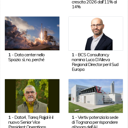
crescita 2026 dall'11% al
14%
1
-
Data center nello
1
-
BCS Consultancy
Spazio: sì, no, perché
nomina Luca D’Alleva
Regional Director per il Sud
Europa
1
-
Data4, Tareq Rajjal è il
1
-
Vertiv potenzia la sede
nuovo Senior Vice
di Tognana per rispondere
President Operations
al boom dell'AI