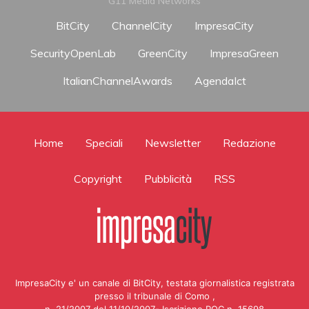
G11 Media Networks
BitCity
ChannelCity
ImpresaCity
SecurityOpenLab
GreenCity
ImpresaGreen
ItalianChannelAwards
AgendaIct
Home
Speciali
Newsletter
Redazione
Copyright
Pubblicità
RSS
ImpresaCity e' un canale di BitCity, testata giornalistica registrata
presso il tribunale di Como ,