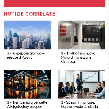
NOTIZIE CORRELATE
3
-
Juniper, arriva la nuova
1
-
TIM ha il suo nuovo
release di Apstra
Piano di Transizione
Climatica
1
-
Trenta miliardi per sette
1
-
Spesa IT mondiale,
AI Gigafactory europee
Gartner rivede al rialzo la