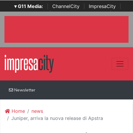
▾ G11 Media:
|
ChannelCity
|
ImpresaCity
|
SecurityOpenLab
|
Italian Channel Awards
|
Italian
Project Awards
|
Italian Security Awards
|
...
Newsletter
Home
news
Juniper, arriva la nuova release di Apstra