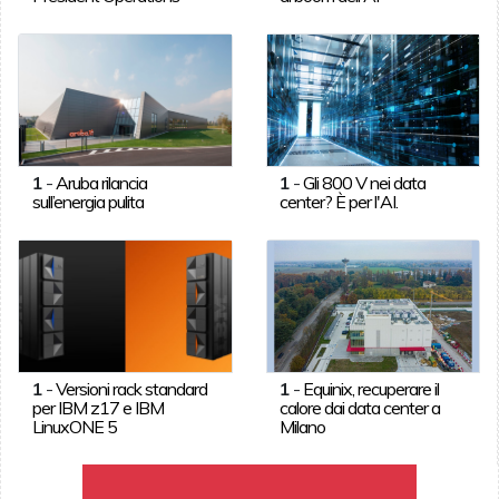
1
-
Aruba rilancia
1
-
Gli 800 V nei data
sull’energia pulita
center? È per l'AI.
1
-
Versioni rack standard
1
-
Equinix, recuperare il
per IBM z17 e IBM
calore dai data center a
LinuxONE 5
Milano