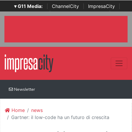
▾ G11 Media:
|
ChannelCity
|
ImpresaCity
|
SecurityOpenLab
|
Italian Channel Awards
|
Italian
Project Awards
|
Italian Security Awards
|
...
Newsletter
Home
news
Gartner: il low-code ha un futuro di crescita