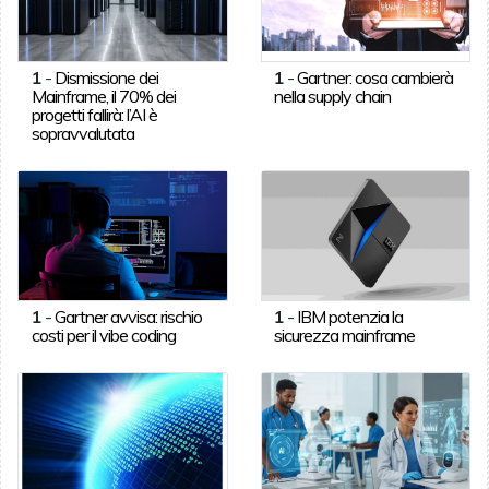
1
-
Dismissione dei
1
-
Gartner: cosa cambierà
Mainframe, il 70% dei
nella supply chain
progetti fallirà: l’AI è
sopravvalutata
1
-
Gartner avvisa: rischio
1
-
IBM potenzia la
costi per il vibe coding
sicurezza mainframe