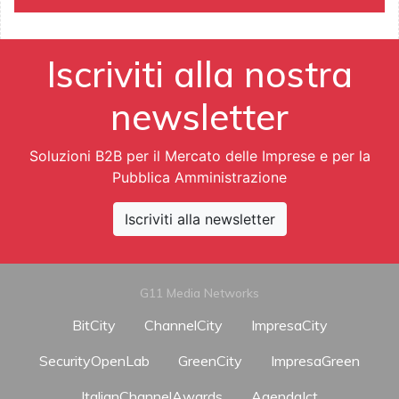
Iscriviti alla nostra
newsletter
Soluzioni B2B per il Mercato delle Imprese e per la
Pubblica Amministrazione
Iscriviti alla newsletter
G11 Media Networks
BitCity
ChannelCity
ImpresaCity
SecurityOpenLab
GreenCity
ImpresaGreen
ItalianChannelAwards
AgendaIct