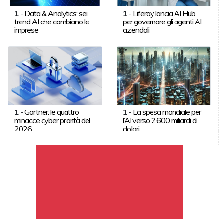
1
-
Data & Analytics: sei
1
-
Liferay lancia AI Hub,
trend AI che cambiano le
per governare gli agenti AI
imprese
aziendali
1
-
Gartner: le quattro
1
-
La spesa mondiale per
minacce cyber priorità del
l’AI verso 2.600 miliardi di
2026
dollari