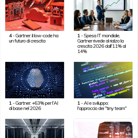
4
-
Gartner: il low-code ha
1
-
Spesa IT mondiale,
un futuro di crescita
Gartner rivede al rialzo la
crescita 2026 dall'11% al
14%
1
-
Gartner: +63% per l'AI
1
-
AI e sviluppo:
di base nel 2026
l'approccio dei "tiny team"