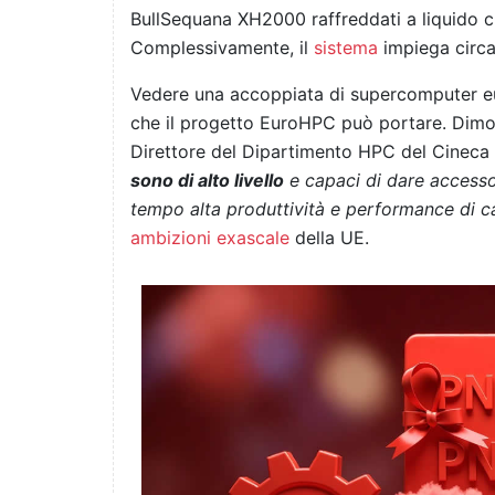
BullSequana XH2000 raffreddati a liquido c
Complessivamente, il
sistema
impiega circ
Vedere una accoppiata di supercomputer eur
che il progetto EuroHPC può portare. Dim
Direttore del Dipartimento HPC del Cineca 
sono di alto livello
e capaci di dare accesso
tempo alta produttività e performance di 
ambizioni exascale
della UE.