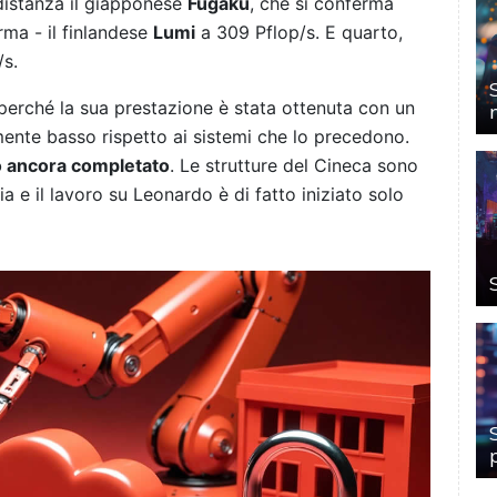
 distanza il giapponese
Fugaku
, che si conferma
ma - il finlandese
Lumi
a 309 Pflop/s. E quarto,
/s.
perché la sua prestazione è stata ottenuta con un
amente basso rispetto ai sistemi che lo precedono.
to ancora completato
. Le strutture del Cineca sono
ia e il lavoro su Leonardo è di fatto iniziato solo