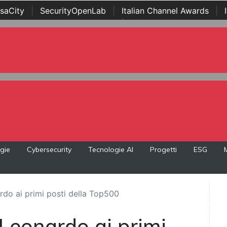
saCity
|
SecurityOpenLab
|
Italian Channel Awards
|
Awards
|
...
gie
Cybersecurity
Tecnologie AI
Progetti
ESG
rdo ai primi posti della Top500
Leonardo ai primi