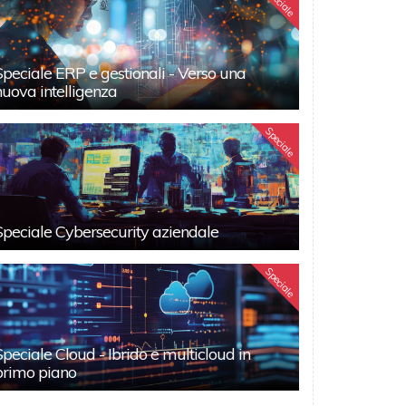
Speciale
Speciale ERP e gestionali - Verso una
nuova intelligenza
Speciale
Speciale Cybersecurity aziendale
Speciale
Speciale Cloud - Ibrido e multicloud in
primo piano