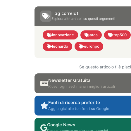
Tag correlati
Esplora altri articoli su questi argomenti
innovazione
atos
top500
leonardo
eurohpc
Se questo articolo ti è pia
Newsletter Gratuita
Ricevi ogni settimana i migliori articoli
Fonti di ricerca preferite
Aggiungici alle tue fonti su Google
Google News
Rimani sempre aggiornato, seguici