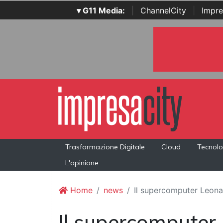
▾ G11 Media:
|
ChannelCity
|
Impre
Trasformazione Digitale
Cloud
Tecnolo
L'opinione
Home
news
Il supercomputer Leona
Il supercomputer 