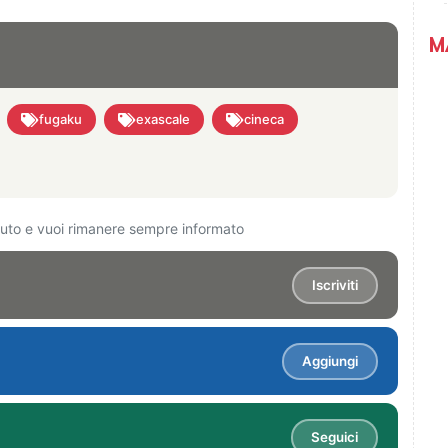
M
fugaku
exascale
cineca
ciuto e vuoi rimanere sempre informato
Iscriviti
Aggiungi
Seguici