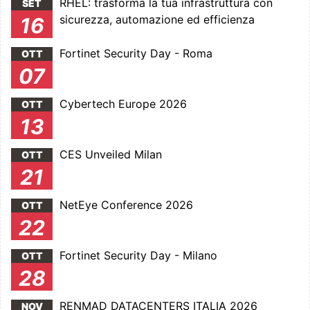
RHEL: trasforma la tua infrastruttura con
SET
sicurezza, automazione ed efficienza
16
Fortinet Security Day - Roma
OTT
07
Cybertech Europe 2026
OTT
13
CES Unveiled Milan
OTT
21
NetEye Conference 2026
OTT
22
Fortinet Security Day - Milano
OTT
28
RENMAD DATACENTERS ITALIA 2026
NOV