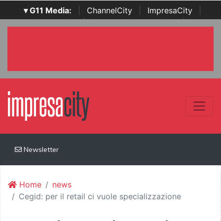
▾ G11 Media:
|
ChannelCity
|
ImpresaCity
|
SecurityOpenLab
|
Italian Channel Awards
|
Italian
Project Awards
|
Italian Security Awards
|
...
Newsletter
Home
news
Cegid: per il retail ci vuole specializzazione