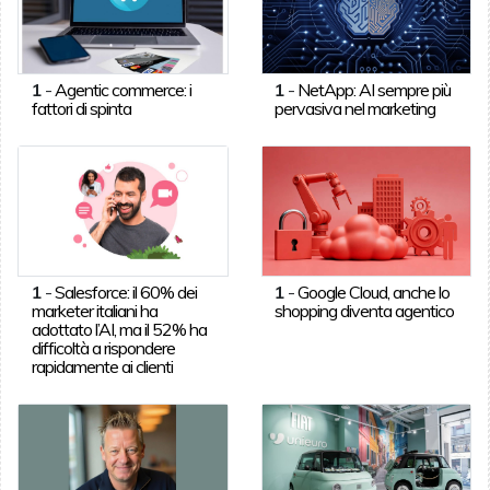
1
-
Agentic commerce: i
1
-
NetApp: AI sempre più
fattori di spinta
pervasiva nel marketing
1
-
Salesforce: il 60% dei
1
-
Google Cloud, anche lo
marketer italiani ha
shopping diventa agentico
adottato l’AI, ma il 52% ha
difficoltà a rispondere
rapidamente ai clienti