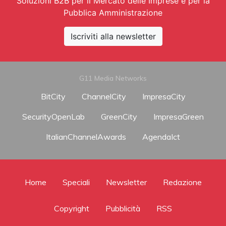
Soluzioni B2B per il Mercato delle Imprese e per la
Pubblica Amministrazione
Iscriviti alla newsletter
G11 Media Networks
BitCity
ChannelCity
ImpresaCity
SecurityOpenLab
GreenCity
ImpresaGreen
ItalianChannelAwards
AgendaIct
Home
Speciali
Newsletter
Redazione
Copyright
Pubblicità
RSS