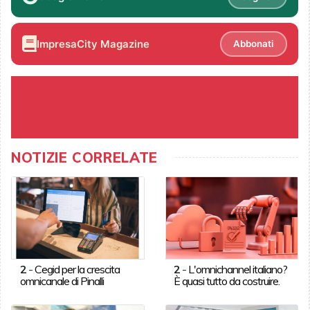
ImpresaCity Magazine
Abbonati
NOTIZIE CORRELATE
2
-
Cegid per la crescita
2
-
L'omnichannel italiano?
omnicanale di Pinalli
È quasi tutto da costruire.