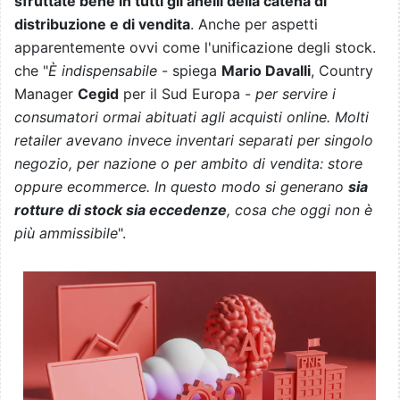
sfruttate bene in tutti gli anelli della catena di
distribuzione e di vendita
. Anche per aspetti
apparentemente ovvi come l'unificazione degli stock.
che "
È indispensabile
- spiega
Mario Davalli
, Country
Manager
Cegid
per il Sud Europa -
per servire i
consumatori ormai abituati agli acquisti online. Molti
retailer avevano invece inventari separati per singolo
negozio, per nazione o per ambito di vendita: store
oppure ecommerce. In questo modo si generano
sia
rotture di stock sia eccedenze
, cosa che oggi non è
più ammissibile
".