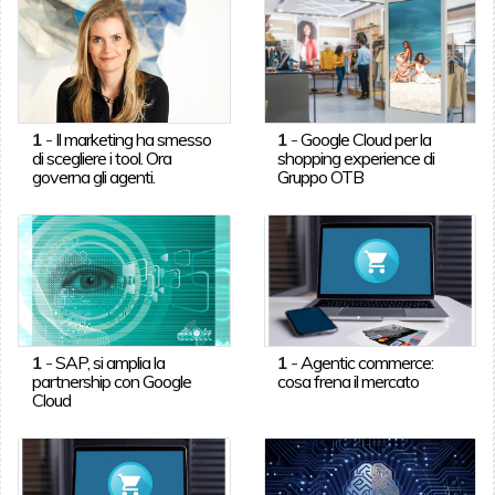
1
-
Il marketing ha smesso
1
-
Google Cloud per la
di scegliere i tool. Ora
shopping experience di
governa gli agenti.
Gruppo OTB
1
-
SAP, si amplia la
1
-
Agentic commerce:
partnership con Google
cosa frena il mercato
Cloud