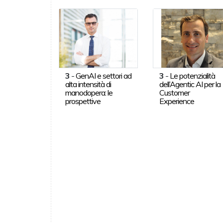
3
-
GenAI e settori ad
3
-
Le potenzialità
alta intensità di
dell’Agentic AI per la
manodopera: le
Customer
prospettive
Experience