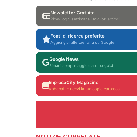
Newsletter Gratuita
Ricevi ogni settimana i migliori articoli
Fonti di ricerca preferite
Aggiungici alle tue fonti su Google
Google News
Rimani sempre aggiornato, seguici
ImpresaCity Magazine
Abbonati e ricevi la tua copia cartacea
NOTIZIE CORRELATE