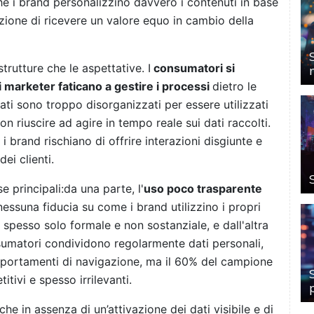
he i brand personalizzino davvero i contenuti in base
ezione di ricevere un valore equo in cambio della
trutture che le aspettative. I
consumatori si
 marketer faticano a gestire i processi
dietro le
ati sono troppo disorganizzati per essere utilizzati
n riuscire ad agire in tempo reale sui dati raccolti.
 i brand rischiano di offrire interazioni disgiunte e
ei clienti.
e principali:da una parte, l'
uso poco trasparente
essuna fiducia su come i brand utilizzino i propri
 spesso solo formale e non sostanziale, e dall'altra
nsumatori condividono regolarmente dati personali,
mportamenti di navigazione, ma il 60% del campione
tivi e spesso irrilevanti.
e in assenza di un’attivazione dei dati visibile e di