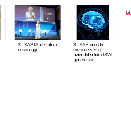
M
3
-
SAP, l’AI del futuro
3
-
SAP: quasi la
arriva oggi
metà dei vertici
aziendali si fida dell'AI
generativa