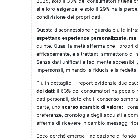
2025, solo il 33% dei consumatori ritiene c
alle loro esigenze, e solo il 29% ha la perc
condivisione dei propri dati.
Questa disconnessione riguarda più le infras
aspettano esperienze personalizzate, ma i
quinte. Quasi la metà afferma che i propri d
efficacemente, e altrettanti ammettono di no
Senza dati unificati e facilmente accessibili,
impersonali, minando la fiducia e la fedeltà d
Più in dettaglio, il report evidenzia due caus
dei dati
: il 63% dei consumatori ha poca o n
dati personali, dato che il consenso sembra
parte, uno
scarso scambio di valore
: i co
preferenze, cronologia degli acquisti e co
afferma di ricevere in cambio messaggi ripeti
Ecco perché emerge l’indicazione di fondo ch