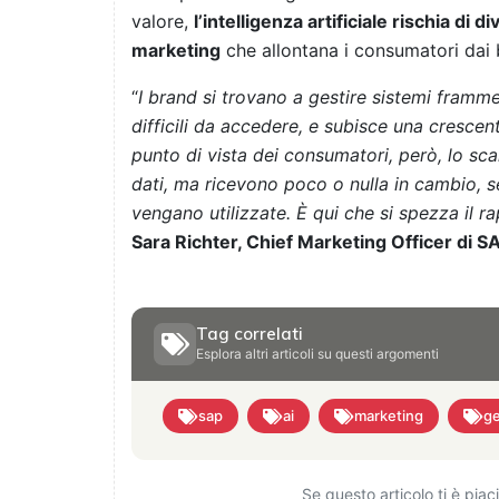
valore,
l’intelligenza artificiale rischia d
marketing
che allontana i consumatori dai 
“
I brand si trovano a gestire sistemi frammen
difficili da accedere, e subisce una crescent
punto di vista dei consumatori, però, lo sc
dati, ma ricevono poco o nulla in cambio, 
vengano utilizzate. È qui che si spezza il ra
Sara Richter, Chief Marketing Officer di 
Tag correlati
Esplora altri articoli su questi argomenti
sap
ai
marketing
ge
Se questo articolo ti è pia