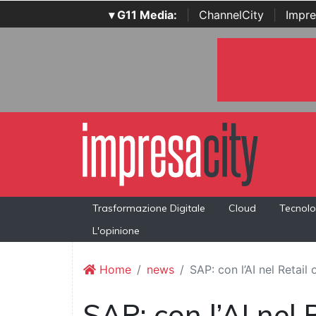
▾ G11 Media:
|
ChannelCity
|
Impre
Trasformazione Digitale
Cloud
Tecnolo
L'opinione
Home
news
SAP: con l’AI nel Retail 
SAP: con l’AI nel 