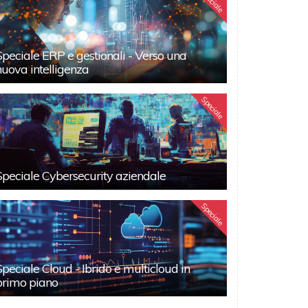
Speciale
Speciale ERP e gestionali - Verso una
nuova intelligenza
Speciale
Speciale Cybersecurity aziendale
Speciale
Speciale Cloud - Ibrido e multicloud in
primo piano