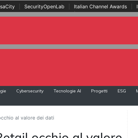
saCity
|
SecurityOpenLab
|
Italian Channel Awards
|
Awards
|
...
gie
Cybersecurity
Tecnologie AI
Progetti
ESG
occhio al valore dei dati
Retail occhio al valore