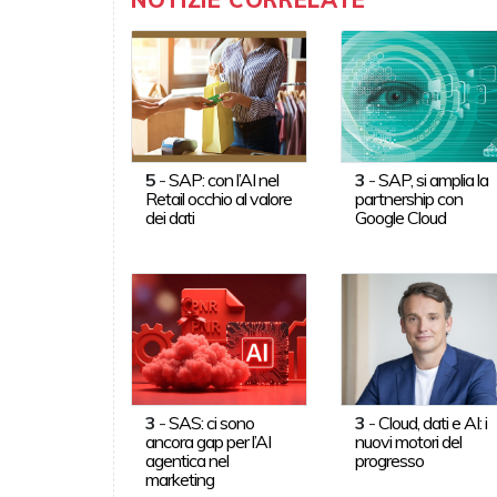
5
-
SAP: con l’AI nel
3
-
SAP, si amplia la
Retail occhio al valore
partnership con
dei dati
Google Cloud
3
-
SAS: ci sono
3
-
Cloud, dati e AI: i
ancora gap per l’AI
nuovi motori del
agentica nel
progresso
marketing