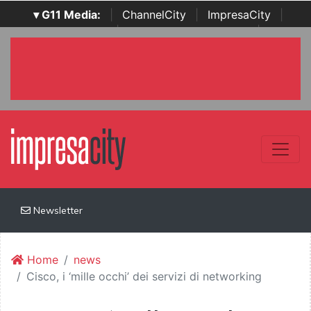
▾ G11 Media:
|
ChannelCity
|
ImpresaCity
|
SecurityOpenLab
|
Italian Channel Awards
|
Italian
Project Awards
|
Italian Security Awards
|
...
Newsletter
Home
news
Cisco, i ‘mille occhi’ dei servizi di networking