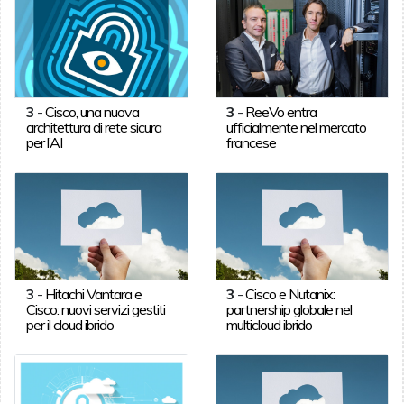
3
-
Cisco, una nuova
3
-
ReeVo entra
architettura di rete sicura
ufficialmente nel mercato
per l’AI
francese
3
-
Hitachi Vantara e
3
-
Cisco e Nutanix:
Cisco: nuovi servizi gestiti
partnership globale nel
per il cloud ibrido
multicloud ibrido