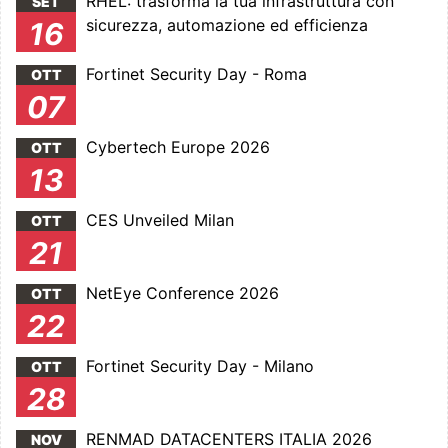
RHEL: trasforma la tua infrastruttura con
SET
sicurezza, automazione ed efficienza
16
Fortinet Security Day - Roma
OTT
07
Cybertech Europe 2026
OTT
13
CES Unveiled Milan
OTT
21
NetEye Conference 2026
OTT
22
Fortinet Security Day - Milano
OTT
28
RENMAD DATACENTERS ITALIA 2026
NOV