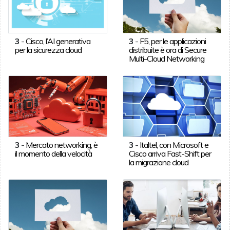
3
-
Cisco, l’AI generativa
3
-
F5, per le applicazioni
per la sicurezza cloud
distribuite è ora di Secure
Multi-Cloud Networking
3
-
Mercato networking, è
3
-
Italtel, con Microsoft e
il momento della velocità
Cisco arriva Fast-Shift per
la migrazione cloud