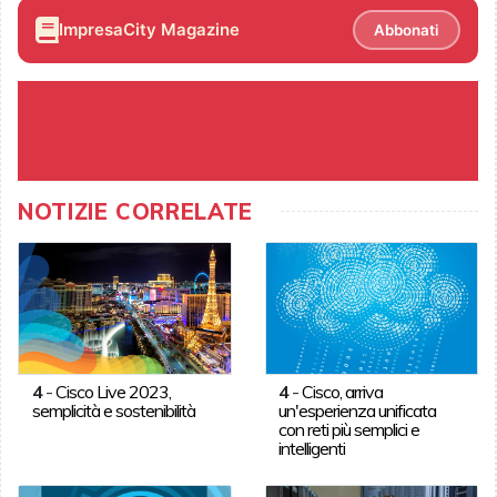
ImpresaCity Magazine
Abbonati
NOTIZIE CORRELATE
4
-
Cisco Live 2023,
4
-
Cisco, arriva
semplicità e sostenibilità
un'esperienza unificata
con reti più semplici e
intelligenti