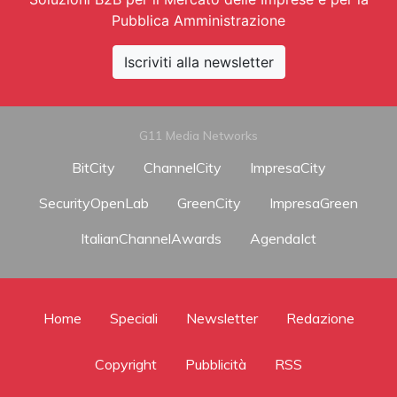
Pubblica Amministrazione
Iscriviti alla newsletter
G11 Media Networks
BitCity
ChannelCity
ImpresaCity
SecurityOpenLab
GreenCity
ImpresaGreen
ItalianChannelAwards
AgendaIct
Home
Speciali
Newsletter
Redazione
Copyright
Pubblicità
RSS