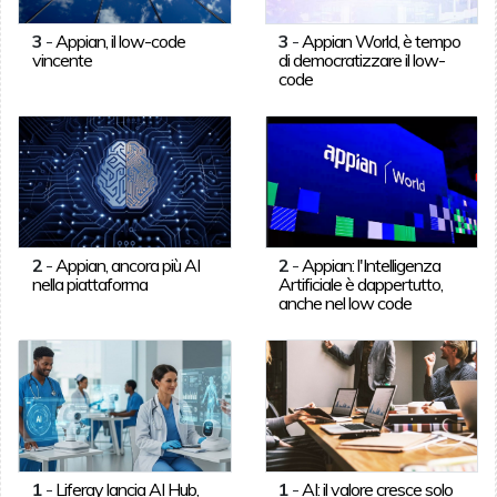
3
-
Appian, il low-code
3
-
Appian World, è tempo
vincente
di democratizzare il low-
code
2
-
Appian, ancora più AI
2
-
Appian: l'Intelligenza
nella piattaforma
Artificiale è dappertutto,
anche nel low code
1
-
Liferay lancia AI Hub,
1
-
AI: il valore cresce solo