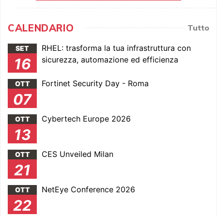
CALENDARIO
Tutto
RHEL: trasforma la tua infrastruttura con
SET
sicurezza, automazione ed efficienza
16
Fortinet Security Day - Roma
OTT
07
Cybertech Europe 2026
OTT
13
CES Unveiled Milan
OTT
21
NetEye Conference 2026
OTT
22