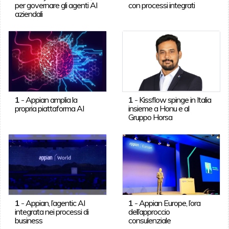
per governare gli agenti AI
con processi integrati
aziendali
1
-
Appian amplia la
1
-
Kissflow spinge in Italia
propria piattaforma AI
insieme a Honu e al
Gruppo Horsa
1
-
Appian, l’agentic AI
1
-
Appian Europe, l’ora
integrata nei processi di
dell’approccio
business
consulenziale