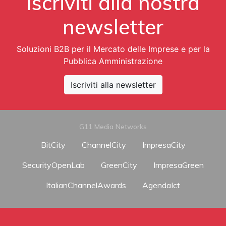
Iscriviti alla nostra
newsletter
Soluzioni B2B per il Mercato delle Imprese e per la
Pubblica Amministrazione
Iscriviti alla newsletter
G11 Media Networks
BitCity
ChannelCity
ImpresaCity
SecurityOpenLab
GreenCity
ImpresaGreen
ItalianChannelAwards
AgendaIct