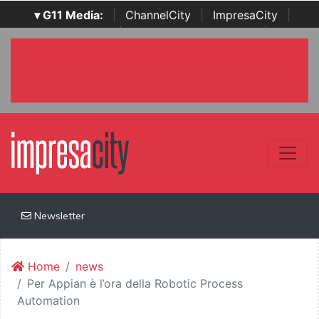
▾ G11 Media:
|
ChannelCity
|
ImpresaCity
|
SecurityOpenLab
|
Italian Channel Awards
|
Italian
Project Awards
|
Italian Security Awards
|
...
Newsletter
Home
news
Per Appian è l’ora della Robotic Process
Automation