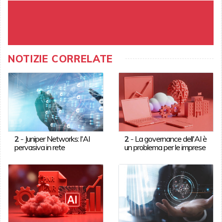
NOTIZIE CORRELATE
2
-
Juniper Networks: l'AI
2
-
La governance dell'AI è
pervasiva in rete
un problema per le imprese