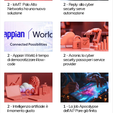
2
-
IoMT: Palo Alto
2
-
Reply: alla cyber
Networks ha una nuova
security serve
soluzione
automazione
2
-
Appian World, è tempo
2
-
Acronis: la cyber
di democratizzare il low-
security passa per i service
code
provider
2
-
Intelligenza artificiale: è
1
-
La Job Apocalypse
il momento giusto
dell'AI? Pare già finita.