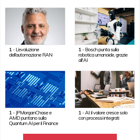
1
-
L’evoluzione
1
-
Bosch punta sulla
dell’automazione RAN
robotica umanoide, grazie
all'AI
1
-
JPMorganChase e
1
-
AI: il valore cresce solo
AMD puntano sulla
con processi integrati
Quantum AI per il Finance