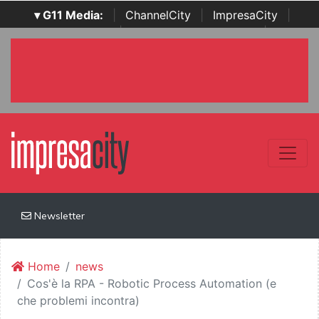
▾ G11 Media:
|
ChannelCity
|
ImpresaCity
|
SecurityOpenLab
|
Italian Channel Awards
|
Italian
Project Awards
|
Italian Security Awards
|
...
Newsletter
Home
news
Cos'è la RPA - Robotic Process Automation (e
che problemi incontra)