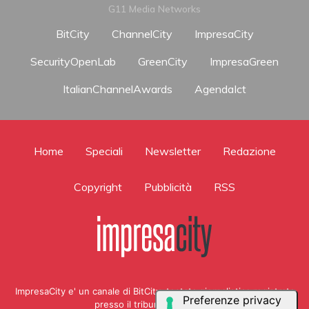
G11 Media Networks
BitCity
ChannelCity
ImpresaCity
SecurityOpenLab
GreenCity
ImpresaGreen
ItalianChannelAwards
AgendaIct
Home
Speciali
Newsletter
Redazione
Copyright
Pubblicità
RSS
ImpresaCity e' un canale di BitCity, testata giornalistica registrata
presso il tribunale di Como ,