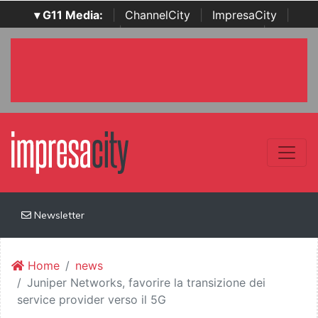
▾ G11 Media:
|
ChannelCity
|
ImpresaCity
|
SecurityOpenLab
|
Italian Channel Awards
|
Italian
Project Awards
|
Italian Security Awards
|
...
Newsletter
Home
news
Juniper Networks, favorire la transizione dei
service provider verso il 5G