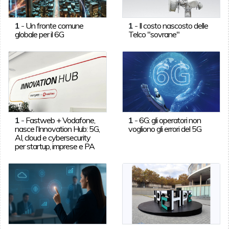
1
-
Un fronte comune
1
-
Il costo nascosto delle
globale per il 6G
Telco "sovrane"
1
-
Fastweb + Vodafone,
1
-
6G: gli operatori non
nasce l’Innovation Hub: 5G,
vogliono gli errori del 5G
AI, cloud e cybersecurity
per startup, imprese e PA