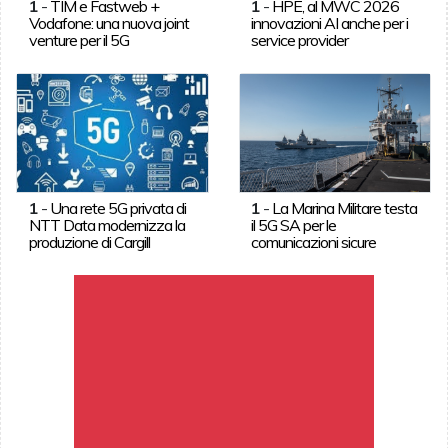
1
-
TIM e Fastweb +
1
-
HPE, al MWC 2026
Vodafone: una nuova joint
innovazioni AI anche per i
venture per il 5G
service provider
1
-
Una rete 5G privata di
1
-
La Marina Militare testa
NTT Data modernizza la
il 5G SA per le
produzione di Cargill
comunicazioni sicure