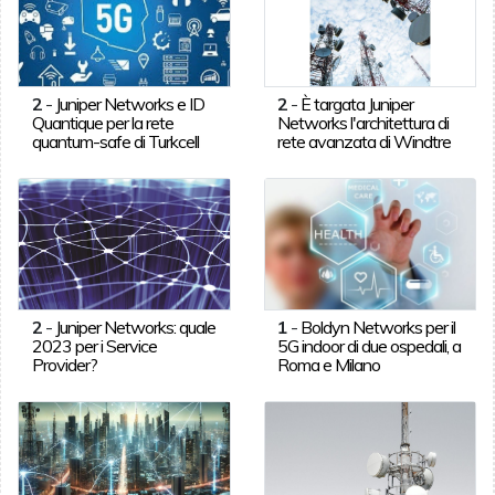
2
-
Juniper Networks e ID
2
-
È targata Juniper
Quantique per la rete
Networks l'architettura di
quantum-safe di Turkcell
rete avanzata di Windtre
2
-
Juniper Networks: quale
1
-
Boldyn Networks per il
2023 per i Service
5G indoor di due ospedali, a
Provider?
Roma e Milano