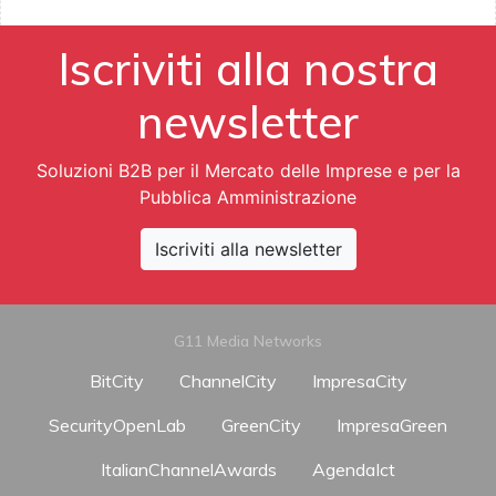
Iscriviti alla nostra
newsletter
Soluzioni B2B per il Mercato delle Imprese e per la
Pubblica Amministrazione
Iscriviti alla newsletter
G11 Media Networks
BitCity
ChannelCity
ImpresaCity
SecurityOpenLab
GreenCity
ImpresaGreen
ItalianChannelAwards
AgendaIct