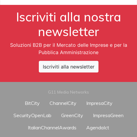
Iscriviti alla nostra
newsletter
Soluzioni B2B per il Mercato delle Imprese e per la
Pubblica Amministrazione
Iscriviti alla newsletter
G11 Media Networks
BitCity
ChannelCity
ImpresaCity
SecurityOpenLab
GreenCity
ImpresaGreen
ItalianChannelAwards
AgendaIct