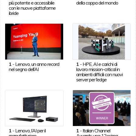
più potente e accessibile
della coppa del mondo
con le nuove piattaforme
ibride
1
-
Lenovo, un anno record
1
-
HPE, AI e carichi di
nel segno dell’AI
lavoro mission-critical in
ambienti difficili con nuovi
server per l’edge
1
-
Lenovo, l’AI per il
1
-
Italian Channel
manufatturiero
Awards: una 12esima