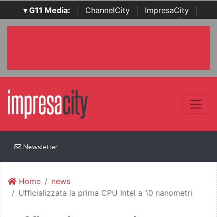
▾ G11 Media:
|
ChannelCity
|
ImpresaCity
|
SecurityOpenLab
|
Italian Channel Awards
|
Italian
Project Awards
|
Italian Security Awards
|
...
Newsletter
Home
news
Ufficializzata la prima CPU Intel a 10 nanometri