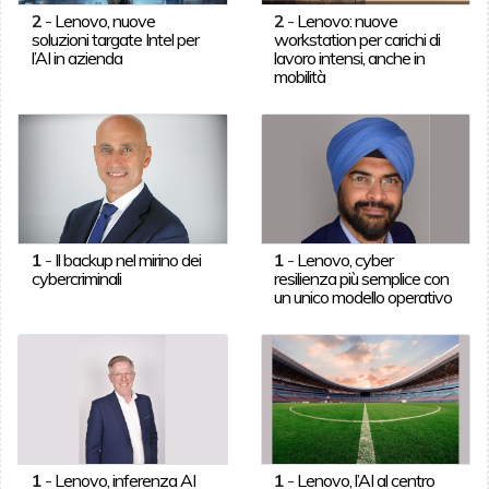
2
-
Lenovo, nuove
2
-
Lenovo: nuove
soluzioni targate Intel per
workstation per carichi di
l’AI in azienda
lavoro intensi, anche in
mobilità
1
-
Il backup nel mirino dei
1
-
Lenovo, cyber
cybercriminali
resilienza più semplice con
un unico modello operativo
1
-
Lenovo, inferenza AI
1
-
Lenovo, l’AI al centro