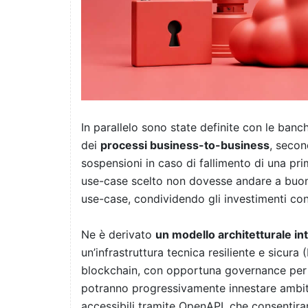
I
n parallelo sono state definite con le banch
dei
processi business-to-business
, secon
sospensioni in caso di fallimento di una pr
use-case scelto non dovesse andare a buon fi
use-case, condividendo gli investimenti con i
Ne è derivato
un modello architetturale in
un’infrastruttura tecnica resiliente e sicura
blockchain, con opportuna governance per il
potranno progressivamente innestare ambiti 
accessibili tramite OpenAPI, che consentira