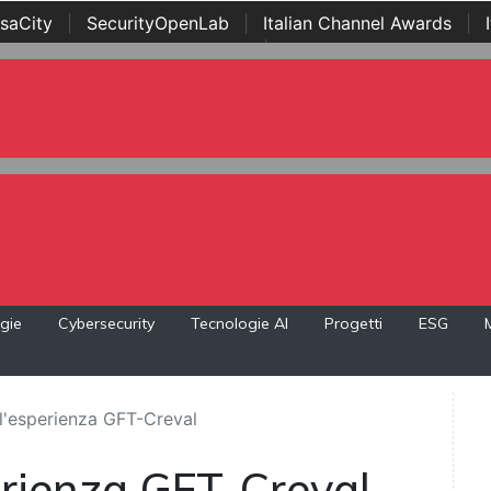
saCity
|
SecurityOpenLab
|
Italian Channel Awards
|
Awards
|
...
gie
Cybersecurity
Tecnologie AI
Progetti
ESG
 l'esperienza GFT-Creval
erienza GFT-Creval