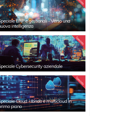
Speciale
Speciale ERP e gestionali - Verso una
nuova intelligenza
Speciale
Speciale Cybersecurity aziendale
Speciale
Speciale Cloud - Ibrido e multicloud in
primo piano