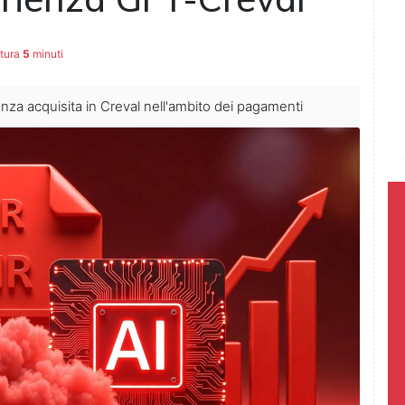
ttura
5
minuti
ienza acquisita in Creval nell'ambito dei pagamenti