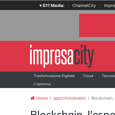
▾ G11 Media:
|
ChannelCity
|
Impre
Trasformazione Digitale
Cloud
Tecnolo
L'opinione
Home
approfondimenti
Blockchain,
Blockchain, l'esp