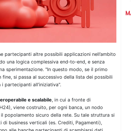
M
e partecipanti altre possibili applicazioni nell’ambito
do una logica complessiva end-to-end, e senza
ima sperimentazione. "In questo modo, se il primo
ne, si passa al successivo della lista dei possibili
 partecipanti all’iniziativa".
teroperabile e scalabile
, in cui a fronte di
 (H24), viene costruito, per ogni banca, un nodo
 popolamento sicuro della rete. Su tale struttura si
di business verticali (es. Crediti, Pagamenti),
nno alle banche partecipanti di scambiarsi dati,