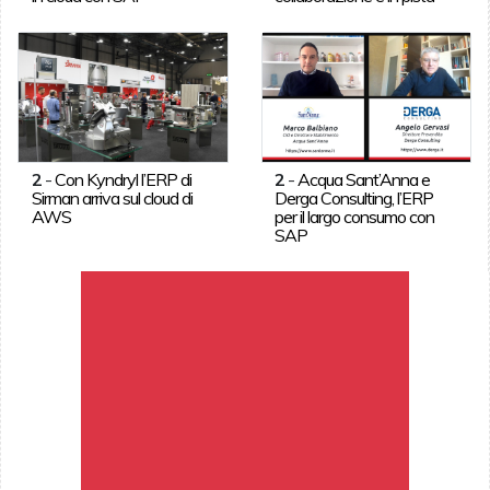
2
-
Con Kyndryl l’ERP di
2
-
Acqua Sant’Anna e
Sirman arriva sul cloud di
Derga Consulting, l’ERP
AWS
per il largo consumo con
SAP