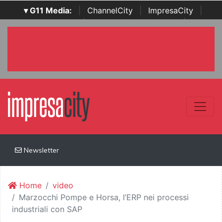
▾ G11 Media:
|
ChannelCity
|
ImpresaCity
|
SecurityOpenLab
|
Italian Channel Awards
|
Italian
Project Awards
|
Italian Security Awards
|
...
Newsletter
Home
video
Marzocchi Pompe e Horsa, l’ERP nei processi
industriali con SAP