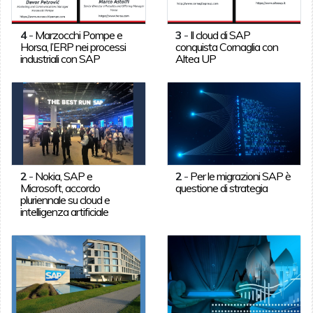
4
-
Marzocchi Pompe e
3
-
Il cloud di SAP
Horsa, l’ERP nei processi
conquista Cornaglia con
industriali con SAP
Altea UP
2
-
Nokia, SAP e
2
-
Per le migrazioni SAP è
Microsoft, accordo
questione di strategia
pluriennale su cloud e
intelligenza artificiale