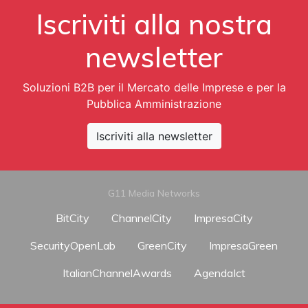
Iscriviti alla nostra
newsletter
Soluzioni B2B per il Mercato delle Imprese e per la
Pubblica Amministrazione
Iscriviti alla newsletter
G11 Media Networks
BitCity
ChannelCity
ImpresaCity
SecurityOpenLab
GreenCity
ImpresaGreen
ItalianChannelAwards
AgendaIct