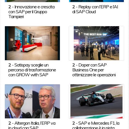
2
-
Innovazione e crescita
2
-
Replay con l’ERP e l’AI
con SAP per il Gruppo
di SAP Cloud
Tampieri
2
-
Satispay sceglie un
2
-
Doper con SAP
percorso di trasformazione
Business One per
con GROW with SAP
ottimizzare le operazioni
2
-
Altergon Italia, l’ERP va
2
-
SAP e Mercedes F1, la
in cloud con SAP
collaborazione è in pista