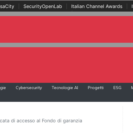
saCity
|
SecurityOpenLab
|
Italian Channel Awards
|
Awards
|
...
gie
Cybersecurity
Tecnologie AI
Progetti
ESG
icata di accesso al Fondo di garanzia