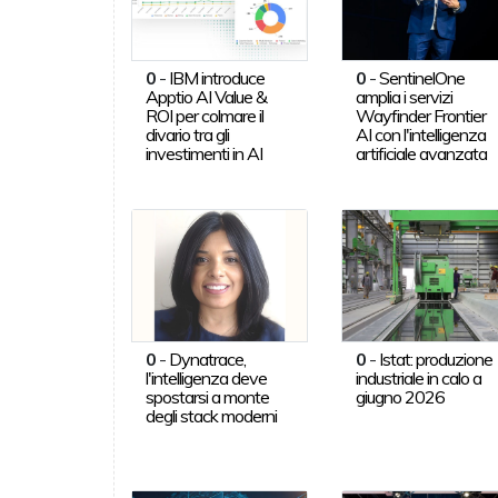
0
-
IBM introduce
0
-
SentinelOne
Apptio AI Value &
amplia i servizi
ROI per colmare il
Wayfinder Frontier
divario tra gli
AI con l'intelligenza
investimenti in AI
artificiale avanzata
0
-
Dynatrace,
0
-
Istat: produzione
l'intelligenza deve
industriale in calo a
spostarsi a monte
giugno 2026
degli stack moderni