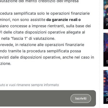
alutazione del merito creditizio dell'impresa
edura semplificata solo le operazioni finanziarie
 minori, non sono assistite
da garanzie reali o
iano concesse a imprese rientranti, sulla base dei
VI delle citate disposizioni operative allegate al
nella "fascia 1" di valutazione.
revede, in relazione alle operazioni finanziarie
Fondo tramite la procedura semplificata possa
revisti dalle disposizioni operative, anche nel caso in
azione.
ciuto e vuoi rimanere sempre informato
Iscriviti