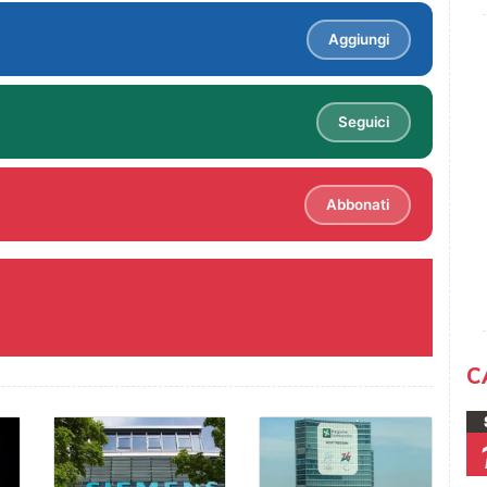
Aggiungi
Seguici
Abbonati
C