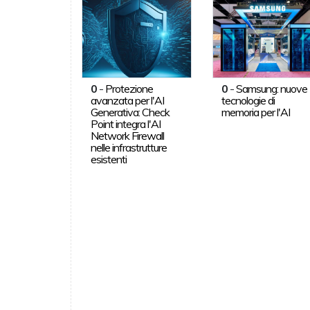
0
-
Protezione
0
-
Samsung: nuove
avanzata per l'AI
tecnologie di
Generativa: Check
memoria per l'AI
Point integra l'AI
Network Firewall
nelle infrastrutture
esistenti