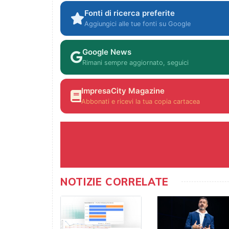
Fonti di ricerca preferite
Aggiungici alle tue fonti su Google
Google News
Rimani sempre aggiornato, seguici
ImpresaCity Magazine
Abbonati e ricevi la tua copia cartacea
NOTIZIE CORRELATE