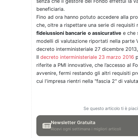
senza che il gestore del Fondo effettui la v
beneficiaria.
Fino ad ora hanno potuto accedere alla proc
che, oltre a rispettare una serie di requisiti
fideiussioni bancarie
o assicurative
e che s
modelli di valutazione riportati nella parte 
decreto interministeriale 27 dicembre 2013, 
II
decreto interministeriale 23 marzo 2016
p
riferite a PMI innovative, che l’accesso al 
avvenire, fermi restando gli altri requisiti p
cui l'impresa rientri nella "fascia 2" di valut
Se questo articolo ti è pia
Newsletter Gratuita
Ricevi ogni settimana i migliori articoli