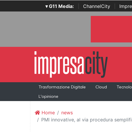
▾ G11 Media:
|
ChannelCity
|
Impre
Trasformazione Digitale
Cloud
Tecnolo
L'opinione
Home
news
PMI innovative, al via procedura semplif