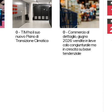
0
-
TIM ha il suo
0
-
Commercio al
nuovo Piano di
dettaglio, giugno
Transizione Climatica
2026: vendite in lieve
calo congiunturale ma
in crescita su base
tendenziale