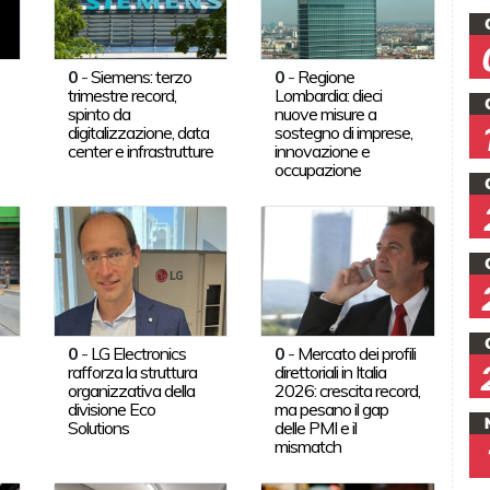
0
-
Siemens: terzo
0
-
Regione
trimestre record,
Lombardia: dieci
spinto da
nuove misure a
digitalizzazione, data
sostegno di imprese,
center e infrastrutture
innovazione e
occupazione
0
-
LG Electronics
0
-
Mercato dei profili
rafforza la struttura
direttoriali in Italia
organizzativa della
2026: crescita record,
divisione Eco
ma pesano il gap
Solutions
delle PMI e il
mismatch