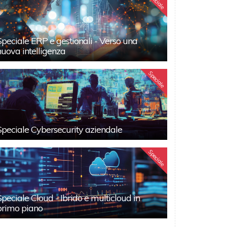
Speciale
Speciale ERP e gestionali - Verso una
nuova intelligenza
Speciale
Speciale Cybersecurity aziendale
Speciale
Speciale Cloud - Ibrido e multicloud in
primo piano