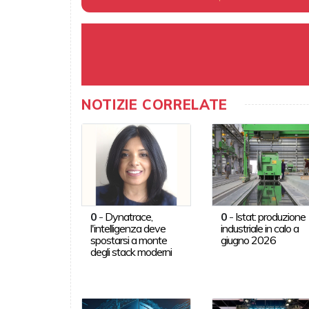
NOTIZIE CORRELATE
0
-
Dynatrace,
0
-
Istat: produzione
l'intelligenza deve
industriale in calo a
spostarsi a monte
giugno 2026
degli stack moderni