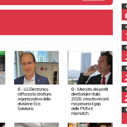
0
-
LG Electronics
0
-
Mercato dei profili
rafforza la struttura
direttoriali in Italia
organizzativa della
2026: crescita record,
divisione Eco
ma pesano il gap
Solutions
delle PMI e il
mismatch