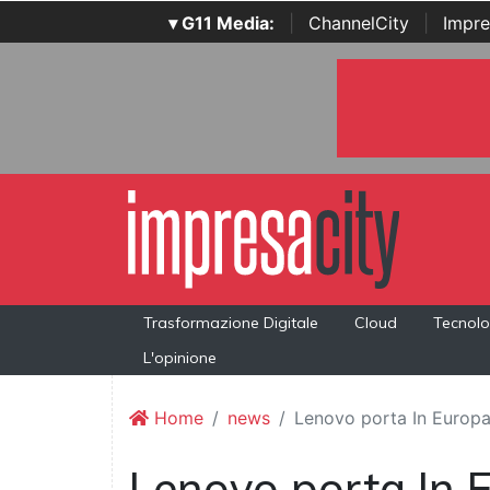
▾ G11 Media:
|
ChannelCity
|
Impre
Trasformazione Digitale
Cloud
Tecnolo
L'opinione
Home
news
Lenovo porta In Europa
Lenovo porta In 