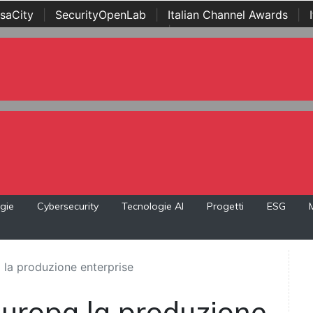
saCity
|
SecurityOpenLab
|
Italian Channel Awards
|
Awards
|
...
gie
Cybersecurity
Tecnologie AI
Progetti
ESG
 la produzione enterprise
Europa la produzione