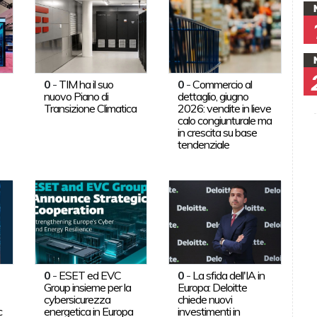
0
-
TIM ha il suo
0
-
Commercio al
nuovo Piano di
dettaglio, giugno
Transizione Climatica
2026: vendite in lieve
calo congiunturale ma
in crescita su base
tendenziale
0
-
ESET ed EVC
0
-
La sfida dell'IA in
Group insieme per la
Europa: Deloitte
cybersicurezza
chiede nuovi
c
energetica in Europa
investimenti in