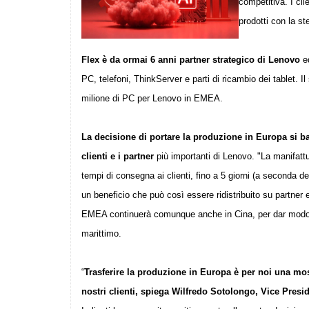
competitiva. I cli
prodotti con la st
Flex è da ormai 6 anni partner strategico di Lenovo
ed
PC, telefoni, ThinkServer e parti di ricambio dei tablet. I
milione di PC per Lenovo in EMEA
.
La decisione di portare la produzione in Europa si ba
clienti e i partner
più importanti di Lenovo. "La manifattu
tempi di consegna ai clienti, fino a 5 giorni (a seconda de
un beneficio che può così essere ridistribuito su partner e 
EMEA continuerà comunque anche in Cina, per dar modo ai p
marittimo.
“
Trasferire la produzione in Europa è per noi una mossa
nostri clienti, spiega Wilfredo Sotolongo, Vice Pre