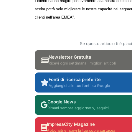
I clienti hanno reagito positivamente alla nostra decisio
scelta potrà solo migliorare le nostre capacità nel segment
clienti nell’area EMEA”.
Se questo articolo ti è pia
Newsletter Gratuita
Ricevi ogni settimana i migliori articoli
Fonti di ricerca preferite
Aggiungici alle tue fonti su Google
Google News
Rimani sempre aggiornato, seguici
ImpresaCity Magazine
Abbonati e ricevi la tua copia cartacea