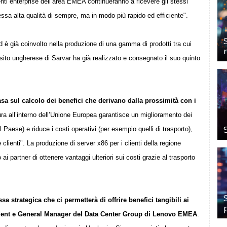
enti enterprise dell’area EMEA continueranno a ricevere gli stessi
essa alta qualità di sempre, ma in modo più rapido ed efficient
e".
 è già coinvolto nella produzione di una gamma di prodotti tra cui
l sito ungherese di Sarvar ha già realizzato e consegnato il suo quinto
sa sul calcolo dei benefici che derivano dalla prossimità con i
ra all’interno dell’Unione Europea garantisce un miglioramento dei
l Paese) e riduce i costi operativi (per esempio quelli di trasporto),
clienti". La produzione di server x86 per i clienti della regione
artner di ottenere vantaggi ulteriori sui costi grazie al trasporto
 strategica che ci permetterà di offrire benefici tangibili ai
sident e General Manager del Data Center Group di Lenovo EMEA
.