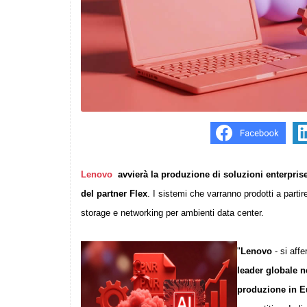
Lenovo
avvierà la produzione di soluzioni enterpris
del partner Flex
. I sistemi che varranno prodotti a parti
storage e networking per ambienti data center.
"
Lenovo
- si affe
leader globale ne
produzione in Eu