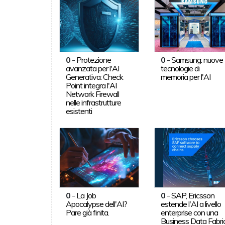
0
-
Protezione
0
-
Samsung: nuove
avanzata per l'AI
tecnologie di
Generativa: Check
memoria per l'AI
Point integra l'AI
Network Firewall
nelle infrastrutture
esistenti
0
-
La Job
0
-
SAP, Ericsson
Apocalypse dell'AI?
estende l'AI a livello
Pare già finita.
enterprise con una
Business Data Fabri