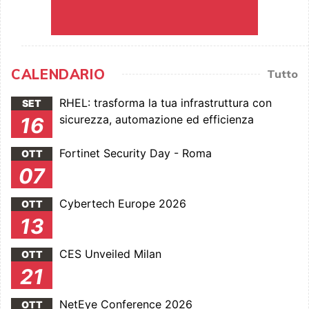
CALENDARIO
Tutto
RHEL: trasforma la tua infrastruttura con
SET
sicurezza, automazione ed efficienza
16
Fortinet Security Day - Roma
OTT
07
Cybertech Europe 2026
OTT
13
CES Unveiled Milan
OTT
21
NetEye Conference 2026
OTT