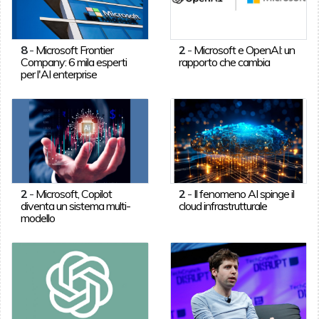
8
-
Microsoft Frontier
2
-
Microsoft e OpenAI: un
Company: 6 mila esperti
rapporto che cambia
per l'AI enterprise
2
-
Microsoft, Copilot
2
-
Il fenomeno AI spinge il
diventa un sistema multi-
cloud infrastrutturale
modello