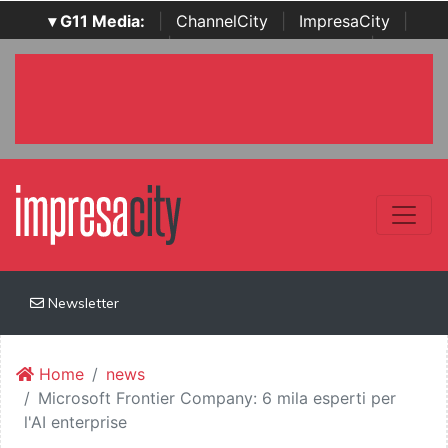
▾ G11 Media:
|
ChannelCity
|
ImpresaCity
|
SecurityOpenLab
|
Italian Channel Awards
|
Italian
Project Awards
|
Italian Security Awards
|
...
Newsletter
Home
news
Microsoft Frontier Company: 6 mila esperti per
l'AI enterprise