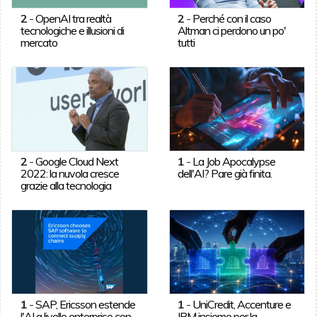
2
-
OpenAI tra realtà
2
-
Perché con il caso
tecnologiche e illusioni di
Altman ci perdono un po'
mercato
tutti
2
-
Google Cloud Next
1
-
La Job Apocalypse
2022: la nuvola cresce
dell'AI? Pare già finita.
grazie alla tecnologia
1
-
SAP, Ericsson estende
1
-
UniCredit, Accenture e
l'AI a livello enterprise con
IBM insieme per la