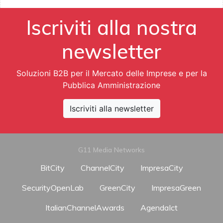
Iscriviti alla nostra
newsletter
Soluzioni B2B per il Mercato delle Imprese e per la
Pubblica Amministrazione
Iscriviti alla newsletter
G11 Media Networks
BitCity
ChannelCity
ImpresaCity
SecurityOpenLab
GreenCity
ImpresaGreen
ItalianChannelAwards
AgendaIct