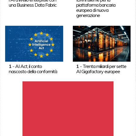
una Business Data Fabric
piattaforma bancaria
europea di nuova
generazione
1
-
AI Act, il conto
1
-
Trenta miliardi per sette
nascosto della conformità
AI Gigafactory europee