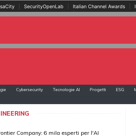
saCity
|
SecurityOpenLab
|
Italian Channel Awards
|
Awards
|
...
gie
Cybersecurity
Tecnologie AI
Progetti
ESG
INEERING
rontier Company: 6 mila esperti per l'AI