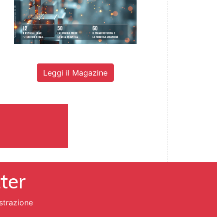
Leggi il Magazine
tter
strazione