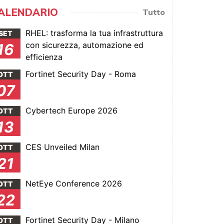
ALENDARIO
Tutto
RHEL: trasforma la tua infrastruttura
SET
con sicurezza, automazione ed
16
efficienza
Fortinet Security Day - Roma
OTT
07
Cybertech Europe 2026
OTT
13
CES Unveiled Milan
OTT
21
NetEye Conference 2026
OTT
22
Fortinet Security Day - Milano
OTT