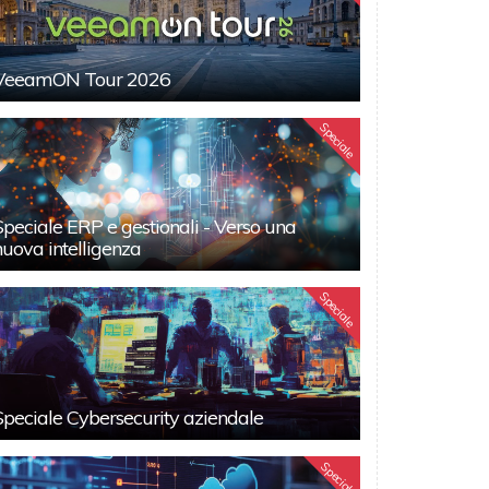
VeeamON Tour 2026
Speciale
Speciale ERP e gestionali - Verso una
nuova intelligenza
Speciale
Speciale Cybersecurity aziendale
Speciali