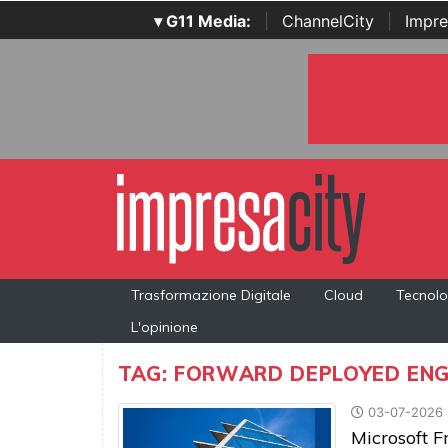
▾ G11 Media:
|
ChannelCity
|
Impre
Trasformazione Digitale
Cloud
Tecnolo
L'opinione
TAG: FORWARD DEPLOYED ENG
03-07-2026
Microsoft F