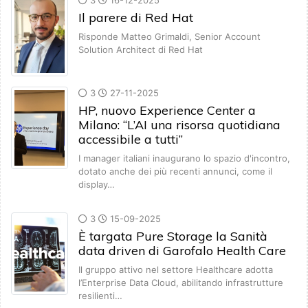
3
16-12-2025
Il parere di Red Hat
Risponde Matteo Grimaldi, Senior Account
Solution Architect di Red Hat
3
27-11-2025
HP, nuovo Experience Center a
Milano: “L’AI una risorsa quotidiana
accessibile a tutti”
I manager italiani inaugurano lo spazio d'incontro,
dotato anche dei più recenti annunci, come il
display…
3
15-09-2025
È targata Pure Storage la Sanità
data driven di Garofalo Health Care
Il gruppo attivo nel settore Healthcare adotta
l’Enterprise Data Cloud, abilitando infrastrutture
resilienti…