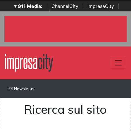
▾ G11 Media:
|
ChannelCity
|
ImpresaCity
|
SecurityOpenLab
|
Italian Channel Awards
|
Italian
Project Awards
|
Italian Security Awards
|
...
Newsletter
Ricerca sul sito