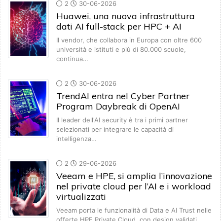
2
30-06-2026
Huawei, una nuova infrastruttura
dati AI full-stack per HPC + AI
Il vendor, che collabora in Europa con oltre 600
università e istituti e più di 80.000 scuole,
continua…
2
30-06-2026
TrendAI entra nel Cyber Partner
Program Daybreak di OpenAI
Il leader dell'AI security è tra i primi partner
selezionati per integrare le capacità di
intelligenza…
2
29-06-2026
Veeam e HPE, si amplia l’innovazione
nel private cloud per l’AI e i workload
virtualizzati
Veeam porta le funzionalità di Data e AI Trust nelle
offerte HPE Private Cloud, con design validati…