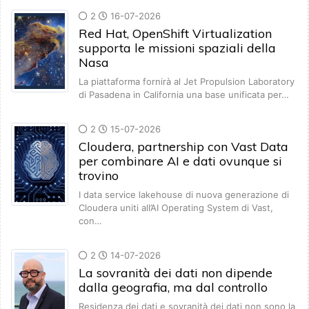
2
16-07-2026
Red Hat, OpenShift Virtualization
supporta le missioni spaziali della
Nasa
La piattaforma fornirà al Jet Propulsion Laboratory
di Pasadena in California una base unificata per…
2
15-07-2026
Cloudera, partnership con Vast Data
per combinare AI e dati ovunque si
trovino
I data service lakehouse di nuova generazione di
Cloudera uniti all’AI Operating System di Vast,
con…
2
14-07-2026
La sovranità dei dati non dipende
dalla geografia, ma dal controllo
Residenza dei dati e sovranità dei dati non sono la