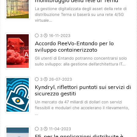
monitoraggio della rete di Terna
La gestione digitalizzata degli asset della rete di
distribuzione Terna si baserà su una rete 4/5G
virtuale…
3
16-11-2023
Accordo ReeVo-Entando per lo
sviluppo containerizzato
Gli utenti di Entando potranno concentrarsi solo
sullo sviluppo: alla gestione dell’architettura IT…
3
26-07-2023
Kyndryl, riflettori puntati sui servizi di
sicurezza gestiti
Un mercato da 47 miliardi di dollari con servizi
flessibili e modulari che accelerano il rilevamento,
…
3
11-04-2023
F5, per le applicazioni distribuite è