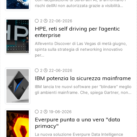
rischi dell’AI non autorizzata grazie a visibilità…
2
22-06-2026
HPE, reti self driving per l’agentic
enterprise
All’evento Discover di Las Vegas di metà giugno,
spinta sulla strategia di networking innovativo
per…
2
22-06-2026
IBM potenzia la sicurezza mainframe
IBM lancia tre nuovi software per "blindare" meglio
gli ambienti mainframe. Che, spiega Gartner, non…
2
19-06-2026
Everpure punta a una vera "data
primacy"
La nuova soluzione Everpure Data Intelligence