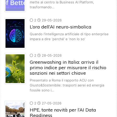
mette al centro la Business AI Platform,
trasformando…
2
29-05-2026
L’ora dell’AI neuro-simbolica
Quando l'intelligenza artificiale di tipo enterprise
impara a dire ‘perché’ e ‘non lo so’
2
28-05-2026
Greenwashing in Italia: arriva il
primo indice per misurare il rischio
sanzioni nei settori chiave
Presentato a Roma il rapporto ACU con
Giusto&Sostenibile: trasporti aerei ed energia
fossile sono i…
2
27-05-2026
HPE, tante novità per l’AI Data
Readiness