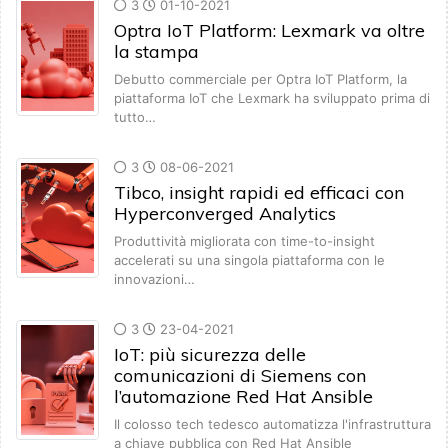
3
01-10-2021
Optra IoT Platform: Lexmark va oltre
la stampa
Debutto commerciale per Optra IoT Platform, la
piattaforma IoT che Lexmark ha sviluppato prima di
tutto…
3
08-06-2021
Tibco, insight rapidi ed efficaci con
Hyperconverged Analytics
Produttività migliorata con time-to-insight
accelerati su una singola piattaforma con le
innovazioni…
3
23-04-2021
IoT: più sicurezza delle
comunicazioni di Siemens con
l’automazione Red Hat Ansible
Il colosso tech tedesco automatizza l'infrastruttura
a chiave pubblica con Red Hat Ansible