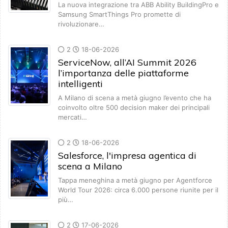
La nuova integrazione tra ABB Ability BuildingPro e
Samsung SmartThings Pro promette di
rivoluzionare…
2
18-06-2026
ServiceNow, all’AI Summit 2026
l’importanza delle piattaforme
intelligenti
A Milano di scena a metà giugno l’evento che ha
coinvolto oltre 500 decision maker dei principali
mercati…
2
18-06-2026
Salesforce, l'impresa agentica di
scena a Milano
Tappa meneghina a metà giugno per Agentforce
World Tour 2026: circa 6.000 persone riunite per il
più…
2
17-06-2026