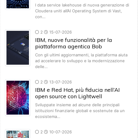
I data service lakehouse di nuova generazione di
Cloudera uniti all’AI Operating System di Vast,
con…
2
15-07-2026
IBM, nuove funzionalità per la
piattaforma agentica Bob
Con gli ultimi aggiornamenti, la piattaforma aiuta
ad accelerare lo sviluppo e la modernizzazione
delle…
2
13-07-2026
IBM e Red Hat, più fiducia nell’AI
open source con Lightwell
Sviluppate insieme ad alcune delle principali
istituzioni finanziarie globali e sostenute da un
ecosistema…
2
10-07-2026