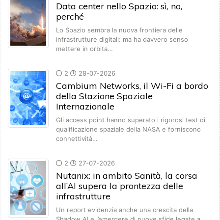
Data center nello Spazio: sì, no,
perché
Lo Spazio sembra la nuova frontiera delle
infrastrutture digitali: ma ha davvero senso
mettere in orbita…
2
28-07-2026
Cambium Networks, il Wi-Fi a bordo
della Stazione Spaziale
Internazionale
Gli access point hanno superato i rigorosi test di
qualificazione spaziale della NASA e forniscono
connettività…
2
27-07-2026
Nutanix: in ambito Sanità, la corsa
all’AI supera la prontezza delle
infrastrutture
Un report evidenzia anche una crescita della
Shadow AI e l’emergere di nuove sfide legate a