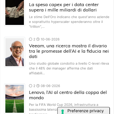
La spesa capex per i data center
supera i mille miliardi di dollari
Le stime Dell'Oro indicano che quest'anno aziende
e soprattutto hyperscaler spenderanno oltre il
"trillion",…
2
10-06-2026
Veeam, una ricerca mostra il divario
tra le promesse dell’AI e la fiducia nei
dati
Uno studio globale condotto a livello C-level rileva
che il 48% dei manager afferma che dati
affidabili…
2
08-06-2026
Lenovo, l’AI al centro della coppa del
mondo
Per la FIFA World Cup 2026, infrastruttura a
bassissima latenza e soluzioni intelligenti per