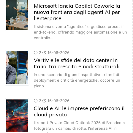
Microsoft lancia Copilot Cowork: la
nuova frontiera degli agenti AI per
l'enterprise
Il sistema diventa "agentico" e gestisce processi
end-to-end, offrendo maggiore automazione e un
controllo…
2
16-06-2026
Vertiv e le sfide dei data center in
Italia, tra crescita e nodi strutturali
In uno scenario di grandi aspettative, ritardi di
deployment e criticità energetiche, occorre un
piano…
2
16-06-2026
Cloud e AI: le imprese preferiscono il
cloud privato
Il report Private Cloud Outlook 2026 di Broadcom
fotografa un cambio di rotta: l'inferenza AI in