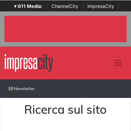
▾ G11 Media:
|
ChannelCity
|
ImpresaCity
|
SecurityOpenLab
|
Italian Channel Awards
|
Italian
Project Awards
|
Italian Security Awards
|
...
Newsletter
Ricerca sul sito