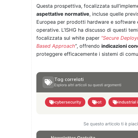
Questa prospettiva, focalizzata sull’imple
aspettative normative
, incluse quelle prev
Europea per prodotti hardware e software e 
operative. L’ISHG ha discusso di questi te
focalizzata sul white paper
“Secure Deploym
Based Approach
”
, offrendo
indicazioni con
proteggere efficacemente i sistemi di comun
Tag correlati
Esplora altri articoli su questi argomenti
cybersecurity
ot
industrial 
Se questo articolo ti è pia
Newsletter Gratuita