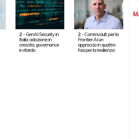
M
n
2
-
GenAI Security in
2
-
Commvault, per la
Italia: adozione in
Frontier AI un
crescita, governance
approccio in quattro
in ritardo
fasi per la resilienza