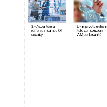
2
-
Accenture si
2
-
Imprivata entra i
rafforza in campo OT
Italia con soluzioni
security
IAM per la sanità