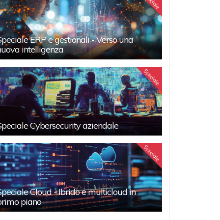
Speciale
Speciale ERP e gestionali - Verso una
nuova intelligenza
Speciale
Speciale Cybersecurity aziendale
Speciale
Speciale Cloud - Ibrido e multicloud in
primo piano