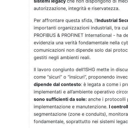
sistemi legacy
che non dispongono di mecca
autorizzazione, integrità e riservatezza.
Per affrontare questa sfida, l’
Industrial Se
importanti organizzazioni industriali, tra
PROFIBUS & PROFINET International - ha def
evidenzia una verità fondamentale nella cybe
comunicazioni non dipende solo dai protoc
gestiti negli ambienti reali.
Il lavoro congiunto dell’ISHG mette in discus
come “sicuri” o “insicuri”, proponendo invec
dipende dal contesto
: è legata a come i p
implementati e all’ambiente operativo circo
sono sufficienti da sole:
anche i protocolli
implementazione e manutenzione.
I contro
segmentazione (zone e conduits), monitorag
fondamentale, soprattutto nei sistemi legac