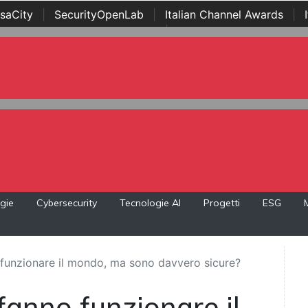
saCity
|
SecurityOpenLab
|
Italian Channel Awards
|
Awards
|
...
gie
Cybersecurity
Tecnologie AI
Progetti
ESG
no funzionare il mondo, ma sono davvero sicure?
i fanno funzionare il