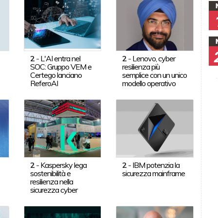
2
-
L'AI entra nel
2
-
Lenovo, cyber
SOC: Gruppo VEM e
resilienza più
Certego lanciano
semplice con un unico
ReferoAI
modello operativo
2
-
Kaspersky lega
2
-
IBM potenzia la
sostenibilità e
sicurezza mainframe
resilienza nella
sicurezza cyber