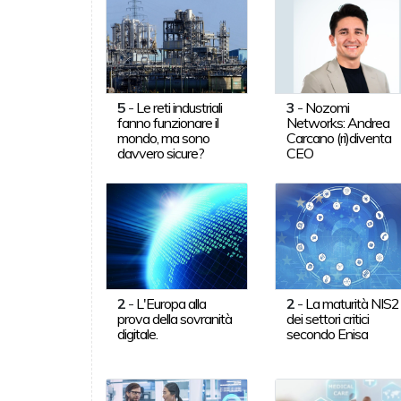
5
-
Le reti industriali
3
-
Nozomi
fanno funzionare il
Networks: Andrea
mondo, ma sono
Carcano (ri)diventa
davvero sicure?
CEO
2
-
L'Europa alla
2
-
La maturità NIS2
prova della sovranità
dei settori critici
digitale.
secondo Enisa