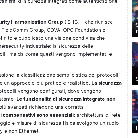
nismi di sicurezza integrati come autenticazione,
curity Harmonization Group
(ISHG) - che riunisce
 cui FieldComm Group, ODVA, OPC Foundation e
inito e pubblicato una visione condivisa che
rsecurity industriale: la sicurezza delle
olli, ma da come questi vengono implementati e
sione la classificazione semplicistica dei protocolli
e un approccio più pratico e realistico.
La sicurezza
rotocolli vengono configurati, dove vengono
stante.
Le funzionalità di sicurezza integrate non
 più avanzati richiedono una corretta
lli compensativi sono essenziali:
architettura di rete,
gio e misure di sicurezza fisica svolgono un ruolo
y e non Ethernet.