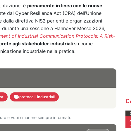
mentazione, è
pienamente in linea con le nuove
iste dal Cyber Resilience Act (CRA) dell’Unione
dalla direttiva NIS2 per enti e organizzazioni
mi durante una sessione a Hannover Messe 2026,
ent of Industrial Communication Protocols: A Risk-
crete agli stakeholder industriali
su come
icazione industriale nella pratica.
iot
protocolli industriali
C
ciuto e vuoi rimanere sempre informato