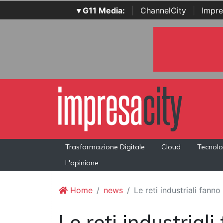
▾ G11 Media:
|
ChannelCity
|
Impre
Trasformazione Digitale
Cloud
Tecnolo
L'opinione
Home
news
Le reti industriali fan
Le reti industrial