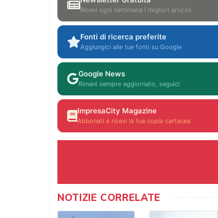
Ricevi ogni settimana i migliori articoli
Fonti di ricerca preferite
Aggiungici alle tue fonti su Google
Google News
Rimani sempre aggiornato, seguici
ImpresaCity Magazine
Abbonati e ricevi la tua copia cartacea
NOTIZIE CORRELATE