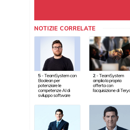
NOTIZIE CORRELATE
5
-
TeamSystem con
2
-
TeamSystem
Boolean per
amplia la propria
potenziare le
offerta con
competenze AI di
l’acquisizione di Tery
sviluppo software