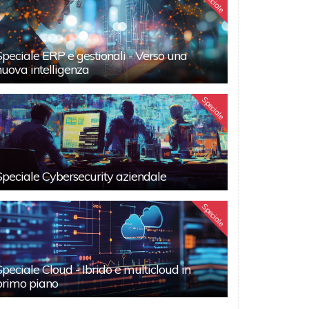
Speciale
Speciale ERP e gestionali - Verso una
nuova intelligenza
Speciale
Speciale Cybersecurity aziendale
Speciale
Speciale Cloud - Ibrido e multicloud in
primo piano