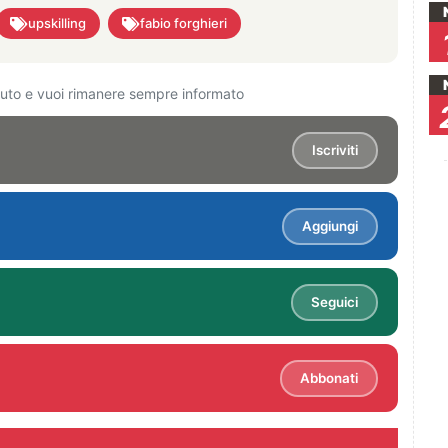
upskilling
fabio forghieri
ciuto e vuoi rimanere sempre informato
Iscriviti
Aggiungi
Seguici
Abbonati