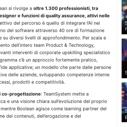
ean si rivolge a
oltre 1.300 professionisti, tra
igner e funzioni di quality assurance, attivi nelle
ettivo del percorso è quello di integrare l’AI nei
rno del software attraverso 40 ore di formazione
te su diversi livelli di approfondimento. Per scala e
imento dell’intero team Product & Technology,
evanti interventi di corporate upskilling specialistico
programma c’è un approccio fortemente pratico,
 sfide applicative; un modello che parte dalle persone
ive delle aziende, sviluppando competenze interne
essi, prodotti e competitività.
i co-progettazione
: TeamSystem mette a
ca e una visione chiara sull’evoluzione del proprio
, mentre Boolean agisce come learning partner del
 dei contenuti, dell’erogazione e del