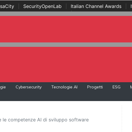
saCity
|
SecurityOpenLab
|
Italian Channel Awards
|
Awards
|
...
gie
Cybersecurity
Tecnologie AI
Progetti
ESG
 le competenze AI di sviluppo software