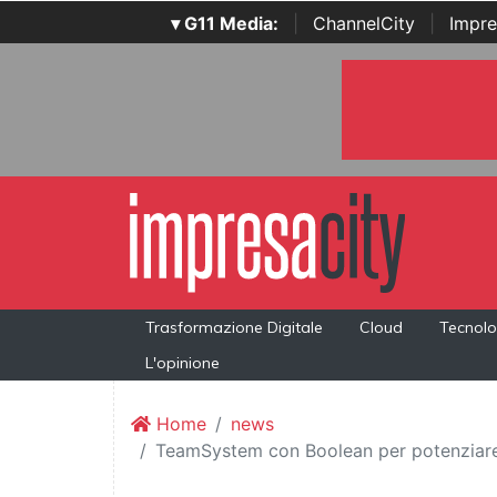
▾ G11 Media:
|
ChannelCity
|
Impre
Trasformazione Digitale
Cloud
Tecnolo
L'opinione
Home
news
TeamSystem con Boolean per potenziare