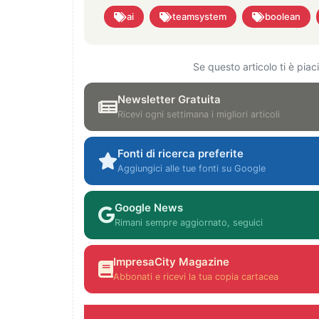
ai
teamsystem
boolean
Se questo articolo ti è pia
Newsletter Gratuita
Ricevi ogni settimana i migliori articoli
Fonti di ricerca preferite
Aggiungici alle tue fonti su Google
Google News
Rimani sempre aggiornato, seguici
ImpresaCity Magazine
Abbonati e ricevi la tua copia cartacea