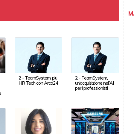
M
2
-
TeamSystem, più
2
-
TeamSystem,
HR Tech con Arca24
un’acquisizione nell’AI
per i professionisti
a