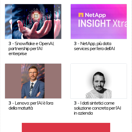
3
-
Snowflake e OpenAI,
3
-
NetApp, più data
partnership per l’AI
services per l’era dell’AI
enterprise
3
-
Lenovo: per l’AI è l’ora
3
-
I dati sintetici come
della maturità
soluzione concreta per l’AI
in azienda