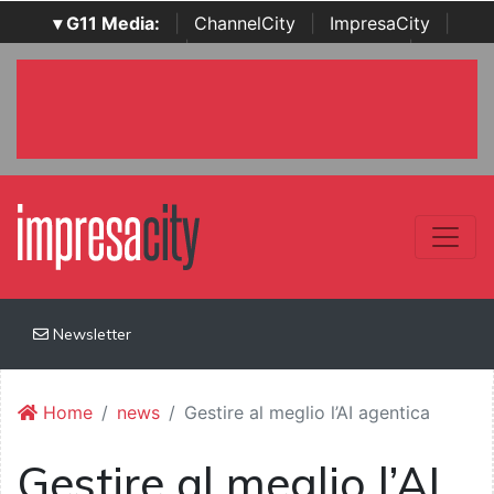
▾ G11 Media:
|
ChannelCity
|
ImpresaCity
|
SecurityOpenLab
|
Italian Channel Awards
|
Italian
Project Awards
|
Italian Security Awards
|
...
Newsletter
Home
news
Gestire al meglio l’AI agentica
Gestire al meglio l’AI