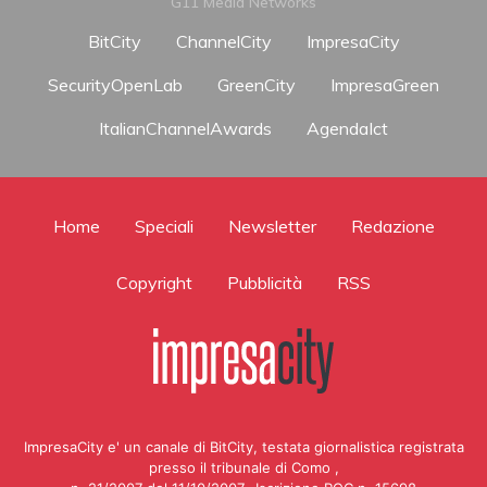
G11 Media Networks
BitCity
ChannelCity
ImpresaCity
SecurityOpenLab
GreenCity
ImpresaGreen
ItalianChannelAwards
AgendaIct
Home
Speciali
Newsletter
Redazione
Copyright
Pubblicità
RSS
ImpresaCity e' un canale di BitCity, testata giornalistica registrata
presso il tribunale di Como ,