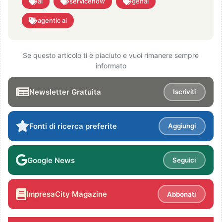
ai
servicenow
genai
agentic ai
Se questo articolo ti è piaciuto e vuoi rimanere sempre
informato
Newsletter Gratuita
Iscriviti
Fonti di ricerca preferite
Aggiungi
Google News
Seguici
ImpresaCity Magazine
Abbonati