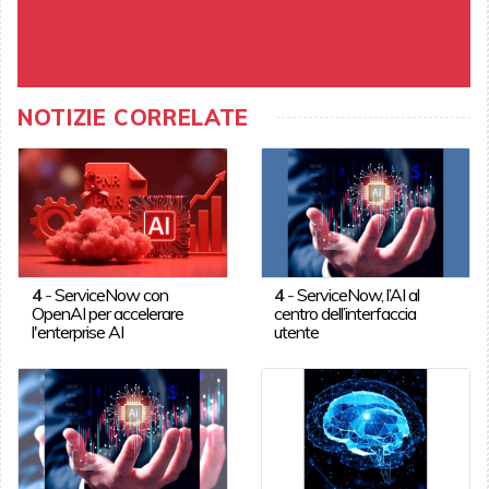
NOTIZIE CORRELATE
4
-
ServiceNow con
4
-
ServiceNow, l’AI al
OpenAI per accelerare
centro dell’interfaccia
l'enterprise AI
utente