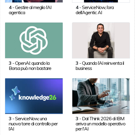
4
-
Gestire al meglio l’AI
4
-
ServiceNow, l’ora
agentica
dell’Agentic AI
3
-
OpenAI: quando la
3
-
Quando l’AI reinventa il
Borsa può non bastare
business
3
-
ServiceNow, una
3
-
Dal Think 2026 di IBM
nuova torre di controllo per
arriva un modello operativo
l’AI
per l'AI