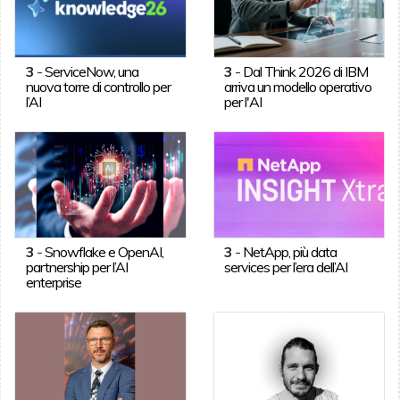
3
-
ServiceNow, una
3
-
Dal Think 2026 di IBM
nuova torre di controllo per
arriva un modello operativo
l’AI
per l'AI
3
-
Snowflake e OpenAI,
3
-
NetApp, più data
partnership per l’AI
services per l’era dell’AI
enterprise