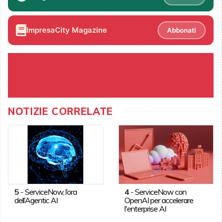
ImpresaCity Magazine
Abbonati
NOTIZIE CORRELATE
5
-
ServiceNow, l’ora
4
-
ServiceNow con
dell’Agentic AI
OpenAI per accelerare
l'enterprise AI