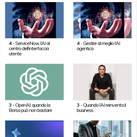
4
-
ServiceNow, l’AI al
4
-
Gestire al meglio l’AI
centro dell’interfaccia
agentica
utente
3
-
OpenAI: quando la
3
-
Quando l’AI reinventa il
Borsa può non bastare
business