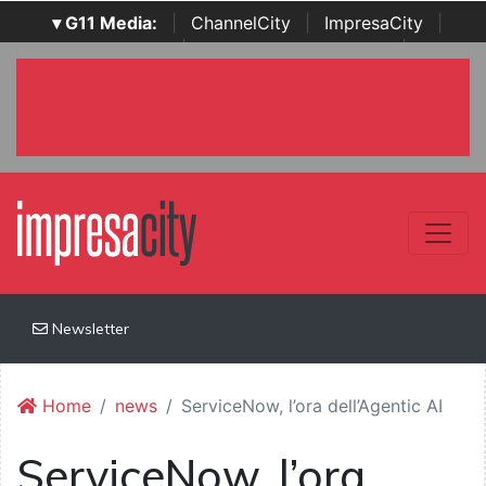
▾ G11 Media:
|
ChannelCity
|
ImpresaCity
|
SecurityOpenLab
|
Italian Channel Awards
|
Italian
Project Awards
|
Italian Security Awards
|
...
Newsletter
Home
news
ServiceNow, l’ora dell’Agentic AI
ServiceNow, l’ora