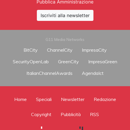
Pubblica Amministrazione
Iscriviti alla newsletter
G11 Media Networks
BitCity
ChannelCity
ImpresaCity
SecurityOpenLab
GreenCity
ImpresaGreen
ItalianChannelAwards
AgendaIct
Home
Speciali
Newsletter
Redazione
Copyright
Pubblicità
RSS