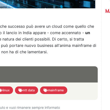
M
 che successo può avere un cloud come quello che
 il lancio in India appare - come accennato -
un
atura dei clienti possibili. Di certo, si tratta
 può portare nuovo business all'anima mainframe di
 non ha di che lamentarsi.
linux
ntt data
mainframe
ciuto e vuoi rimanere sempre informato