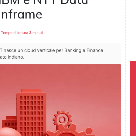
ainframe
Tempo di lettura
3
minuti
l'IT nasce un cloud verticale per Banking e Finance
ato indiano.