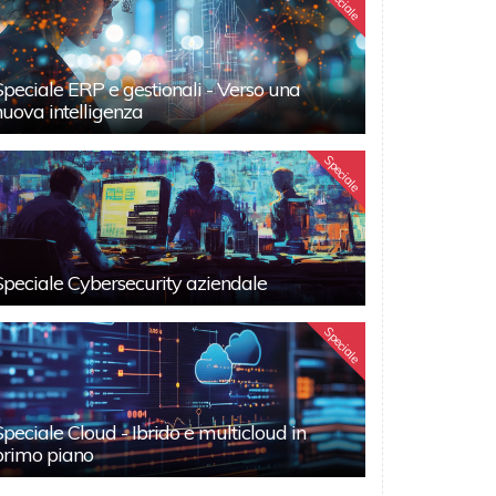
Speciale
Speciale ERP e gestionali - Verso una
nuova intelligenza
Speciale
Speciale Cybersecurity aziendale
Speciale
Speciale Cloud - Ibrido e multicloud in
primo piano