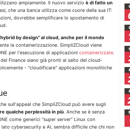
i utilizzano ampiamente. Il nuovo servizio
è di fatto un
asi, che una banca utilizza come cuore della sua IT:
nzioni, dovrebbe semplificare lo spostamento di
ud.
hybrid by design" al cloud, anche per il mondo
mente la containerizzazione. SimpliZCloud viene
NE per l'esecuzione di applicazioni
containerizzate
.
 del Finance siano già pronti al salto del cloud-
licemente - "cloudificare" applicazioni monolitiche
ue
he sull'appeal che SimpliZCloud può avere sugli
ere qualche perplessità in più
. Anche se è senza
xONE come generici "super server" Linux con
e lato cybersecurity e AI, sembra difficile che chi non