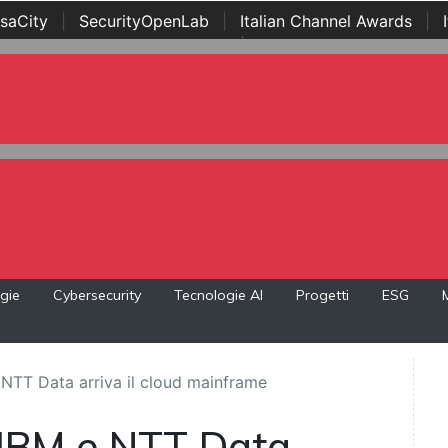
saCity
|
SecurityOpenLab
|
Italian Channel Awards
|
Awards
|
...
gie
Cybersecurity
Tecnologie AI
Progetti
ESG
 NTT Data arriva il cloud mainframe
 IBM e NTT Data