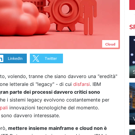
S
Cloud
tto, volendo, tranne che siano davvero una "eredità"
one letterale di "legacy" - di cui
disfarsi
. IBM
gran parte dei processi davvero critici sono
che i sistemi legacy evolvono costantemente per
pali
innovazioni tecnologiche del momento.
 sono davvero interessate.
erò,
mettere insieme mainframe e cloud non è