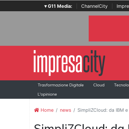
▾ G11 Media:
|
ChannelCity
|
Impre
Trasformazione Digitale
Cloud
Tecnolo
L'opinione
Home
news
SimpliZCloud: da IBM e
SimpliZCloud: da