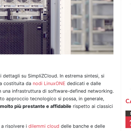
ettagli su SimpliZCloud. In estrema sintesi, si
a costituita da
nodi LinuxONE
dedicati e dalle
 in una infrastruttura di software-defined networking.
to approccio tecnologico si possa, in generale,
C
molto più prestante e affidabile
rispetto ai classici
a risolvere i
dilemmi cloud
delle banche e delle