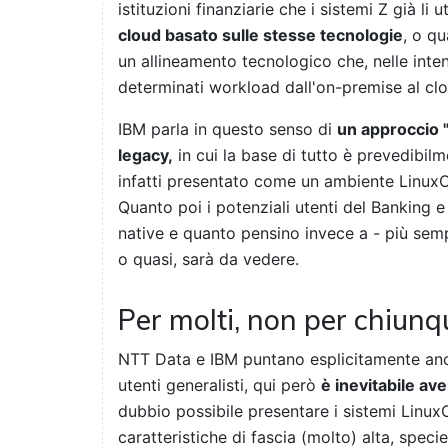
istituzioni finanziarie che i sistemi Z già l
cloud basato sulle stesse tecnologie
, o qu
un allineamento tecnologico che, nelle inte
determinati workload dall'on-premise al clo
IBM parla in questo senso di
un approccio "
legacy,
in cui la base di tutto è prevedibil
infatti presentato come un ambiente LinuxO
Quanto poi i potenziali utenti del Banking e
native e quanto pensino invece a - più semp
o quasi, sarà da vedere.
Per molti, non per chiunq
NTT Data e IBM puntano esplicitamente anc
utenti generalisti, qui però
è inevitabile av
dubbio possibile presentare i sistemi Linu
caratteristiche di fascia (molto) alta, speci