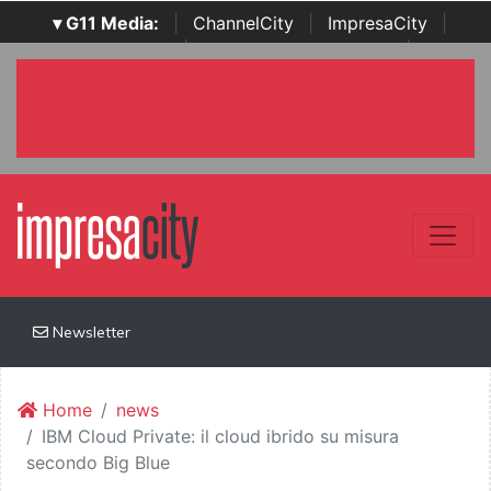
▾ G11 Media:
|
ChannelCity
|
ImpresaCity
|
SecurityOpenLab
|
Italian Channel Awards
|
Italian
Project Awards
|
Italian Security Awards
|
...
Newsletter
Home
news
IBM Cloud Private: il cloud ibrido su misura
secondo Big Blue