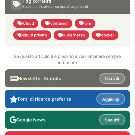
Tag correlati
Esplora altri articoli su questi argomenti
Cloud
container
ibm
cloud privato
kubernetes
docker
Se questo articolo ti è piaciuto e vuoi rimanere sempre
informato
Newsletter Gratuita
Iscriviti
Fonti di ricerca preferite
Aggiungi
Google News
Seguici