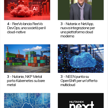
4
-
ReeVo lancia ReeVo
3
-
Nutanix e NetApp,
DevOps, una società per il
nuova integrazione per
cloud-native
una piattaforma cloud
moderna
3
-
Nutanix, NKP Metal
3
-
NEEN punta su
porta Kubernetes su bare
OpenShift per un'offerta
metal
multicloud