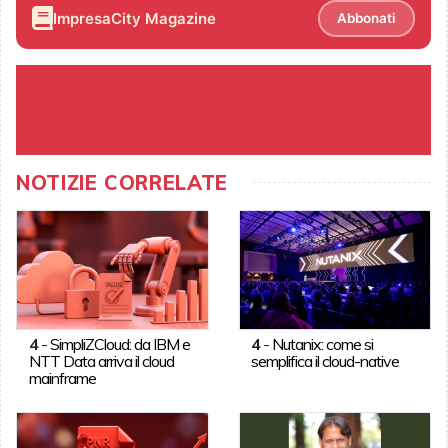
ImpresaCity Magazine
Abbonati
NOTIZIE CORRELATE
4
-
SimpliZCloud: da IBM e
4
-
Nutanix: come si
NTT Data arriva il cloud
semplifica il cloud-native
mainframe