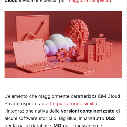
Cloud
invece di Bluemix, per
maggiore semplicità
.
L'elemento che maggiormente caratterizza IBM Cloud
Private rispetto ad
altre piattaforme simili
è
l'integrazione nativa delle
versioni containerizzate
di
alcuni software storici di Big Blue, innanzitutto
Db2
per la parte database,
MQ
per il messaging e