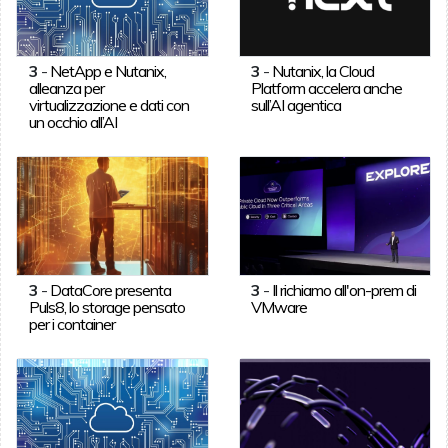
3
-
NetApp e Nutanix,
3
-
Nutanix, la Cloud
alleanza per
Platform accelera anche
virtualizzazione e dati con
sull’AI agentica
un occhio all’AI
3
-
DataCore presenta
3
-
Il richiamo all'on-prem di
Puls8, lo storage pensato
VMware
per i container