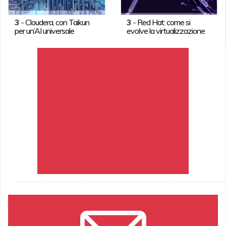
3
-
Cloudera, con Taikun
3
-
Red Hat: come si
per un’AI universale
evolve la virtualizzazione