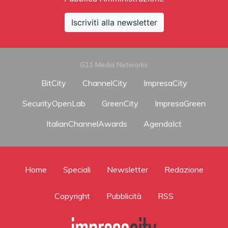
Iscriviti alla newsletter
G11 Media Networks
BitCity
ChannelCity
ImpresaCity
SecurityOpenLab
GreenCity
ImpresaGreen
ItalianChannelAwards
AgendaIct
Home
Speciali
Newsletter
Redazione
Copyright
Pubblicità
RSS