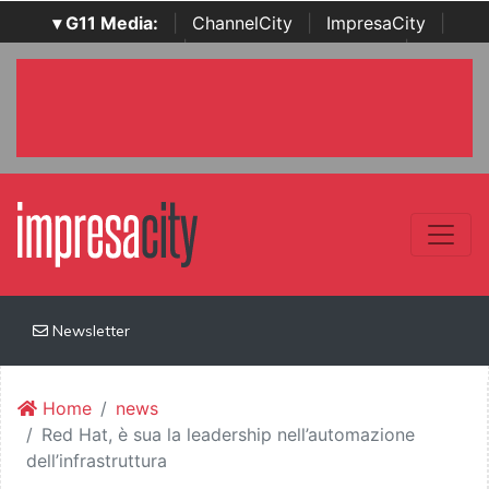
▾ G11 Media:
|
ChannelCity
|
ImpresaCity
|
SecurityOpenLab
|
Italian Channel Awards
|
Italian
Project Awards
|
Italian Security Awards
|
...
Newsletter
Home
news
Red Hat, è sua la leadership nell’automazione
dell’infrastruttura