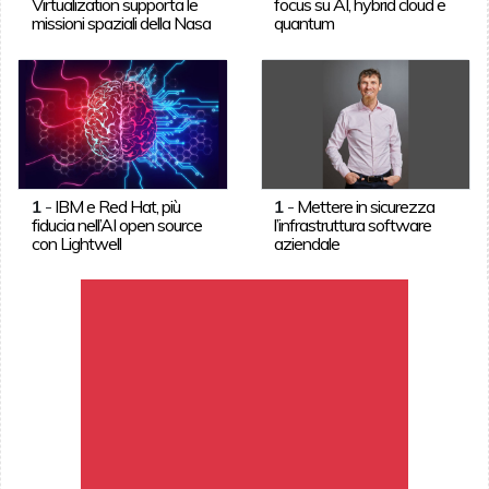
Virtualization supporta le
focus su AI, hybrid cloud e
missioni spaziali della Nasa
quantum
1
-
IBM e Red Hat, più
1
-
Mettere in sicurezza
fiducia nell’AI open source
l’infrastruttura software
con Lightwell
aziendale