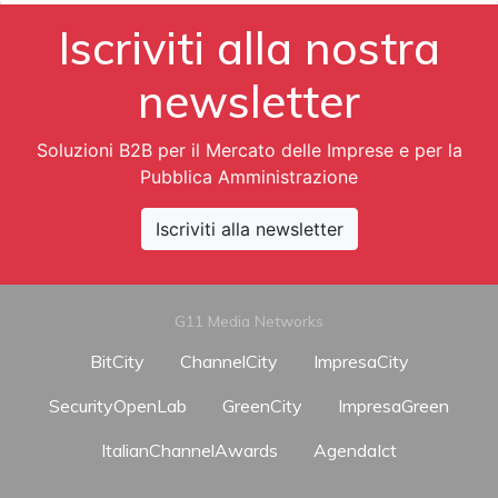
Iscriviti alla nostra
newsletter
Soluzioni B2B per il Mercato delle Imprese e per la
Pubblica Amministrazione
Iscriviti alla newsletter
G11 Media Networks
BitCity
ChannelCity
ImpresaCity
SecurityOpenLab
GreenCity
ImpresaGreen
ItalianChannelAwards
AgendaIct