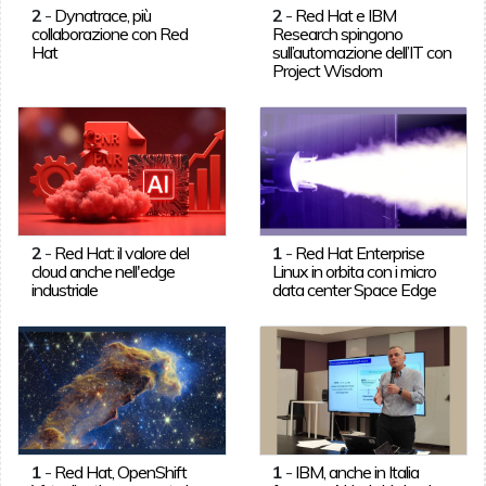
2
-
Dynatrace, più
2
-
Red Hat e IBM
collaborazione con Red
Research spingono
Hat
sull’automazione dell’IT con
Project Wisdom
2
-
Red Hat: il valore del
1
-
Red Hat Enterprise
cloud anche nell'edge
Linux in orbita con i micro
industriale
data center Space Edge
1
-
Red Hat, OpenShift
1
-
IBM, anche in Italia