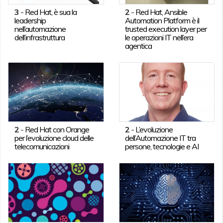
3
-
Red Hat, è sua la
2
-
Red Hat, Ansible
leadership
Automation Platform è il
nell’automazione
trusted execution layer per
dell’infrastruttura
le operazioni IT nell’era
agentica
2
-
Red Hat con Orange
2
-
L’evoluzione
per l’evoluzione cloud delle
dell’Automazione IT tra
telecomunicazioni
persone, tecnologie e AI