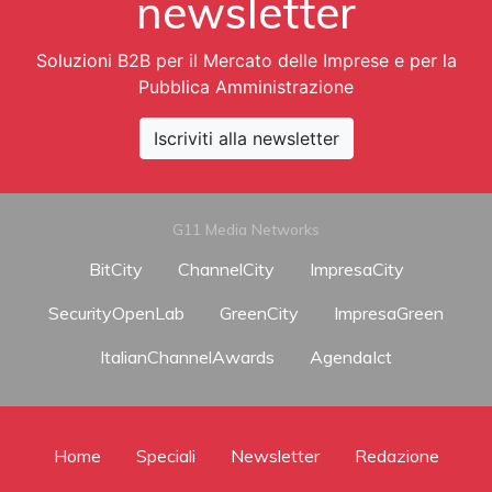
newsletter
Soluzioni B2B per il Mercato delle Imprese e per la
Pubblica Amministrazione
Iscriviti alla newsletter
G11 Media Networks
BitCity
ChannelCity
ImpresaCity
SecurityOpenLab
GreenCity
ImpresaGreen
ItalianChannelAwards
AgendaIct
Home
Speciali
Newsletter
Redazione