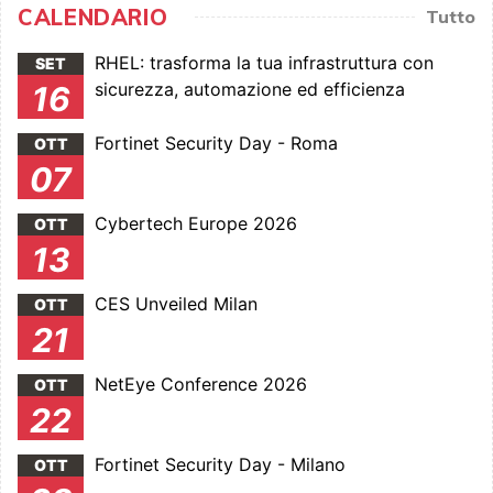
CALENDARIO
Tutto
RHEL: trasforma la tua infrastruttura con
SET
sicurezza, automazione ed efficienza
16
Fortinet Security Day - Roma
OTT
07
Cybertech Europe 2026
OTT
13
CES Unveiled Milan
OTT
21
NetEye Conference 2026
OTT
22
Fortinet Security Day - Milano
OTT