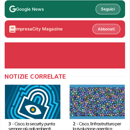
Google News
Seguici
ImpresaCity Magazine
Abbonati
NOTIZIE CORRELATE
3
-
Cisco, la security punta
2
-
Cisco, l’infrastruttura per
sempre più agli ambienti
la rivoluzione agentica