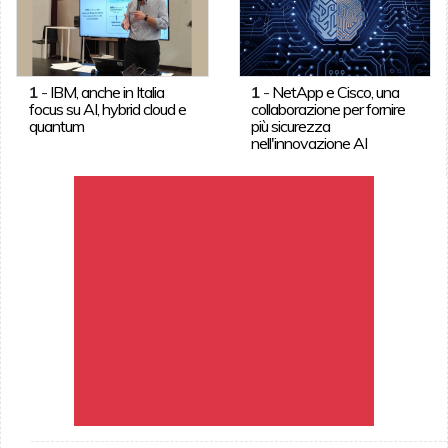
1
-
IBM, anche in Italia
1
-
NetApp e Cisco, una
focus su AI, hybrid cloud e
collaborazione per fornire
quantum
più sicurezza
nell'innovazione AI