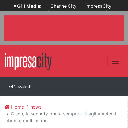
▾ G11 Media:
|
ChannelCity
|
ImpresaCity
|
SecurityOpenLab
|
Italian Channel Awards
|
Italian
Project Awards
|
Italian Security Awards
|
...
Newsletter
Home
news
Cisco, la security punta sempre più agli ambienti
ibridi e multi-cloud