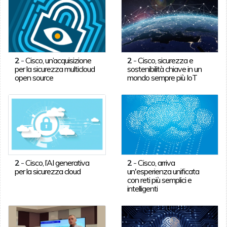
2
-
Cisco, un’acquisizione
2
-
Cisco, sicurezza e
per la sicurezza multicloud
sostenibilità chiave in un
open source
mondo sempre più IoT
2
-
Cisco, l’AI generativa
2
-
Cisco, arriva
per la sicurezza cloud
un'esperienza unificata
con reti più semplici e
intelligenti