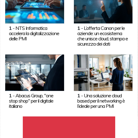
1
-
NTS Informatica
1
-
L’offerta Canon per le
accelera la digitalizzazione
aziende: un ecosistema
delle PMI
che unisce cloud, stampa e
sicurezza dei dati
1
-
Abacus Group, "one
1
-
Una soluzione cloud
stop shop" per il digitale
based per il networking è
italiano
l’ideale per una PMI