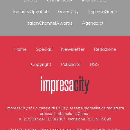
SecurityOpenLab
GreenCity
ImpresaGreen
ItalianChannelAwards
AgendaIct
Home
Speciali
Newsletter
Redazione
Copyright
Pubblicità
RSS
ImpresaCity e' un canale di BitCity, testata giornalistica registrata
presso il tribunale di Como ,
n. 21/2007 del 11/10/2007- Iscrizione ROC n. 15698
G11 MEDIA S.R.L. Sede Legale Via NUOVA VALASSINA, 4 22046