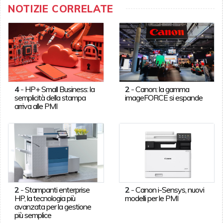
NOTIZIE CORRELATE
4
-
HP+ Small Business: la
2
-
Canon: la gamma
semplicità della stampa
imageFORCE si espande
arriva alle PMI
2
-
Stampanti enterprise
2
-
Canon i-Sensys, nuovi
HP, la tecnologia più
modelli per le PMI
avanzata per la gestione
più semplice