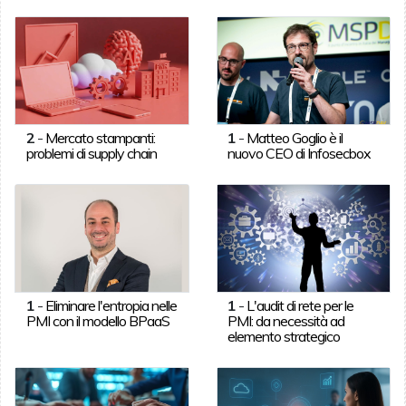
2
-
Mercato stampanti:
1
-
Matteo Goglio è il
problemi di supply chain
nuovo CEO di Infosecbox
1
-
Eliminare l'entropia nelle
1
-
L'audit di rete per le
PMI con il modello BPaaS
PMI: da necessità ad
elemento strategico