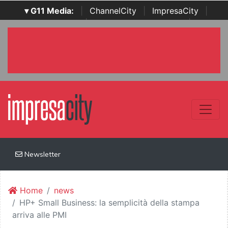
▾ G11 Media:
|
ChannelCity
|
ImpresaCity
|
SecurityOpenLab
|
Italian Channel Awards
|
Italian
Project Awards
|
Italian Security Awards
|
...
Newsletter
Home
news
HP+ Small Business: la semplicità della stampa
arriva alle PMI