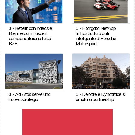
1
-
Retelit: con Irideos e
1
-
È targata NetApp
Brennercom nasce il
l'infrastruttura dati
campione italiano telco
intelligente di Porsche
B2B
Motorsport
1
-
Ad Atos serve una
1
-
Deloitte e Dynatrace, si
nuova strategia
amplia la partnership