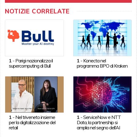
NOTIZIE CORRELATE
1
-
Parigi nazionalizza il
1
-
Konecta nel
supercomputing di Bull
programma BPO di Kraken
1
-
Nel triveneto insieme
1
-
ServiceNow e NTT
per la digitalizzazione del
Data, la partnership si
retail
amplia nel segno dell’AI