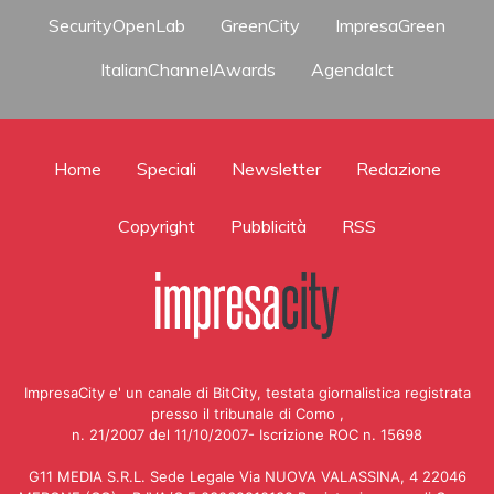
SecurityOpenLab
GreenCity
ImpresaGreen
ItalianChannelAwards
AgendaIct
Home
Speciali
Newsletter
Redazione
Copyright
Pubblicità
RSS
ImpresaCity e' un canale di BitCity, testata giornalistica registrata
presso il tribunale di Como ,
n. 21/2007 del 11/10/2007- Iscrizione ROC n. 15698
G11 MEDIA S.R.L. Sede Legale Via NUOVA VALASSINA, 4 22046