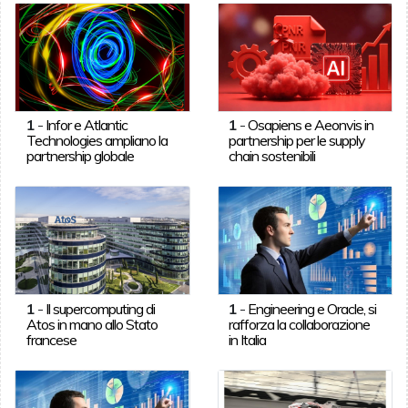
1
-
Infor e Atlantic
1
-
Osapiens e Aeonvis in
Technologies ampliano la
partnership per le supply
partnership globale
chain sostenibili
1
-
Il supercomputing di
1
-
Engineering e Oracle, si
Atos in mano allo Stato
rafforza la collaborazione
francese
in Italia