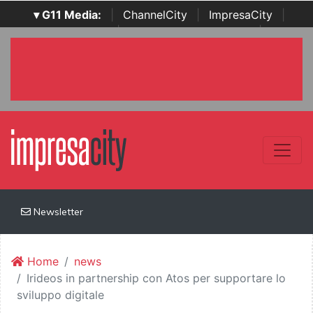
▾ G11 Media:
|
ChannelCity
|
ImpresaCity
|
SecurityOpenLab
|
Italian Channel Awards
|
Italian
Project Awards
|
Italian Security Awards
|
...
Newsletter
Home
news
Irideos in partnership con Atos per supportare lo
sviluppo digitale