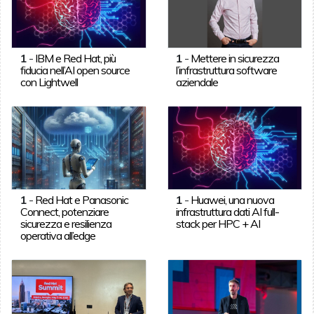
1
-
IBM e Red Hat, più
1
-
Mettere in sicurezza
fiducia nell’AI open source
l’infrastruttura software
con Lightwell
aziendale
1
-
Red Hat e Panasonic
1
-
Huawei, una nuova
Connect, potenziare
infrastruttura dati AI full-
sicurezza e resilienza
stack per HPC + AI
operativa all’edge