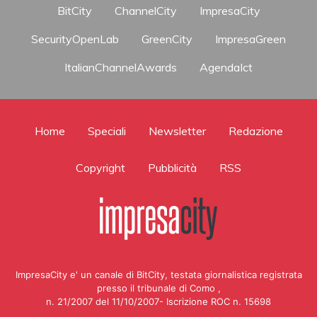
BitCity
ChannelCity
ImpresaCity
SecurityOpenLab
GreenCity
ImpresaGreen
ItalianChannelAwards
AgendaIct
Home
Speciali
Newsletter
Redazione
Copyright
Pubblicità
RSS
ImpresaCity e' un canale di BitCity, testata giornalistica registrata
presso il tribunale di Como ,
n. 21/2007 del 11/10/2007- Iscrizione ROC n. 15698