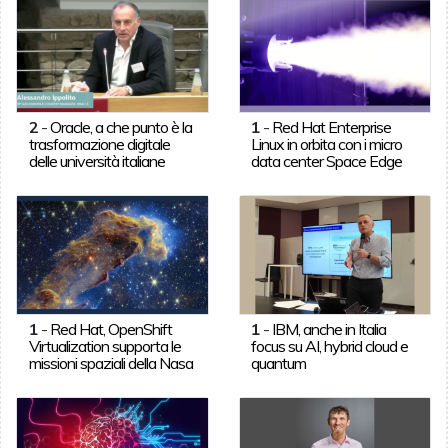
2
-
Oracle, a che punto è la
1
-
Red Hat Enterprise
trasformazione digitale
Linux in orbita con i micro
delle università italiane
data center Space Edge
1
-
Red Hat, OpenShift
1
-
IBM, anche in Italia
Virtualization supporta le
focus su AI, hybrid cloud e
missioni spaziali della Nasa
quantum