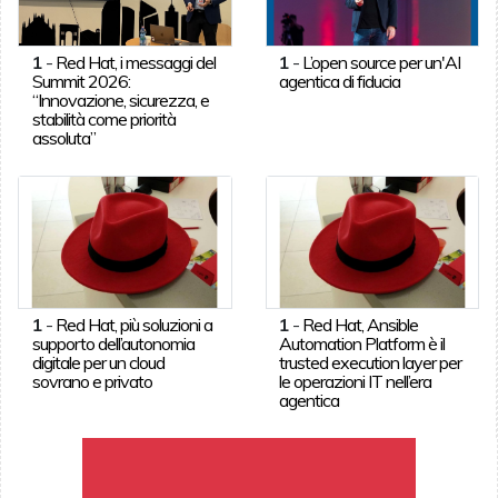
1
-
Red Hat, i messaggi del
1
-
L’open source per un'AI
Summit 2026:
agentica di fiducia
“Innovazione, sicurezza, e
stabilità come priorità
assoluta”
1
-
Red Hat, più soluzioni a
1
-
Red Hat, Ansible
supporto dell’autonomia
Automation Platform è il
digitale per un cloud
trusted execution layer per
sovrano e privato
le operazioni IT nell’era
agentica