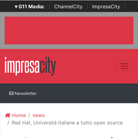
▾ G11 Media:
|
ChannelCity
|
ImpresaCity
|
SecurityOpenLab
|
Italian Channel Awards
|
Italian
Project Awards
|
Italian Security Awards
|
...
Newsletter
Home
news
Red Hat, Università italiane a tutto open source