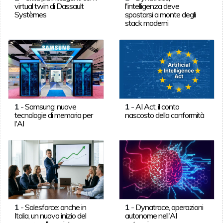
virtual twin di Dassault
l'intelligenza deve
Systèmes
spostarsi a monte degli
stack moderni
1
-
Samsung: nuove
1
-
AI Act, il conto
tecnologie di memoria per
nascosto della conformità
l'AI
1
-
Salesforce: anche in
1
-
Dynatrace, operazioni
Italia, un nuovo inizio del
autonome nell'AI