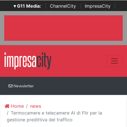
▾ G11 Media:
|
ChannelCity
|
ImpresaCity
|
SecurityOpenLab
|
Italian Channel Awards
|
Italian
Project Awards
|
Italian Security Awards
|
...
Newsletter
Home
news
Termocamere e telecamere AI di Flir per la
gestione predittiva del traffico