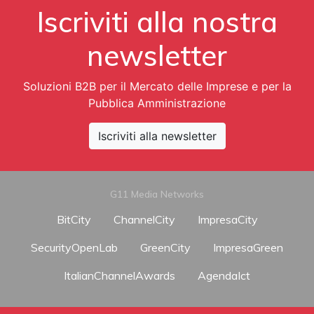
Iscriviti alla nostra
newsletter
Soluzioni B2B per il Mercato delle Imprese e per la
Pubblica Amministrazione
Iscriviti alla newsletter
G11 Media Networks
BitCity
ChannelCity
ImpresaCity
SecurityOpenLab
GreenCity
ImpresaGreen
ItalianChannelAwards
AgendaIct