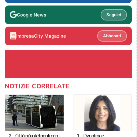
Google News
Seguici
ImpresaCity Magazine
Abbonati
NOTIZIE CORRELATE
2
-
Città più intelligenti con i
1
-
Dynatrace,