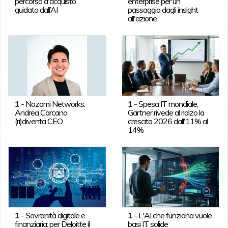
percorso d'acquisto
enterprise per un
guidato dall’AI
passaggio dagli insight
all'azione
1
-
Nozomi Networks:
1
-
Spesa IT mondiale,
Andrea Carcano
Gartner rivede al rialzo la
(ri)diventa CEO
crescita 2026 dall'11% al
14%
1
-
Sovranità digitale e
1
-
L'AI che funziona vuole
finanziaria: per Deloitte il
basi IT solide