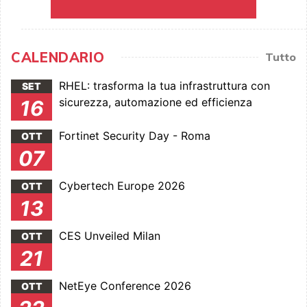
CALENDARIO
Tutto
RHEL: trasforma la tua infrastruttura con
SET
sicurezza, automazione ed efficienza
16
Fortinet Security Day - Roma
OTT
07
Cybertech Europe 2026
OTT
13
CES Unveiled Milan
OTT
21
NetEye Conference 2026
OTT