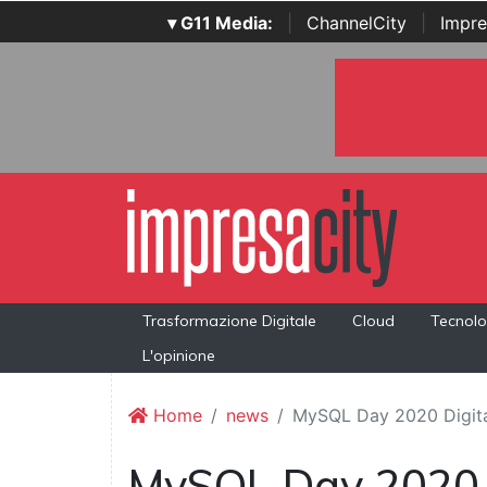
▾ G11 Media:
|
ChannelCity
|
Impre
Trasformazione Digitale
Cloud
Tecnolo
L'opinione
Home
news
MySQL Day 2020 Digital
MySQL Day 2020 Di