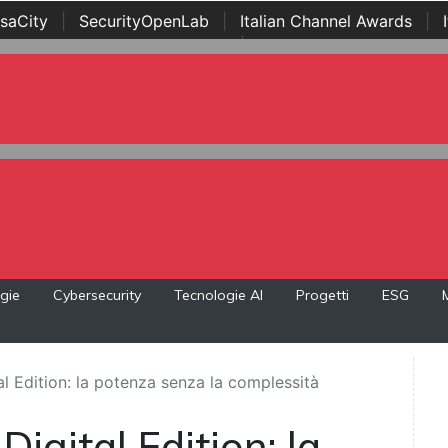
saCity
|
SecurityOpenLab
|
Italian Channel Awards
|
Awards
|
...
gie
Cybersecurity
Tecnologie AI
Progetti
ESG
 Edition: la potenza senza la complessità
gital Edition: la