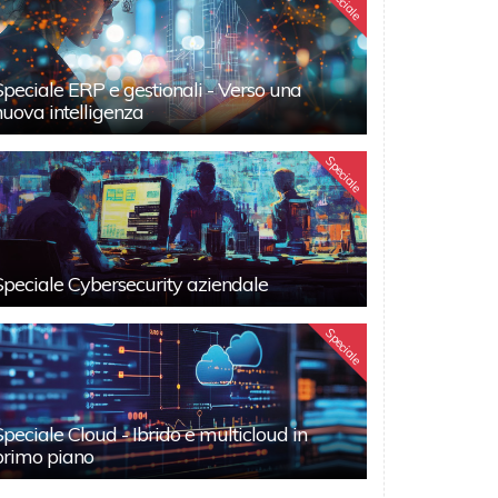
Speciale
Speciale ERP e gestionali - Verso una
nuova intelligenza
Speciale
Speciale Cybersecurity aziendale
Speciale
Speciale Cloud - Ibrido e multicloud in
primo piano