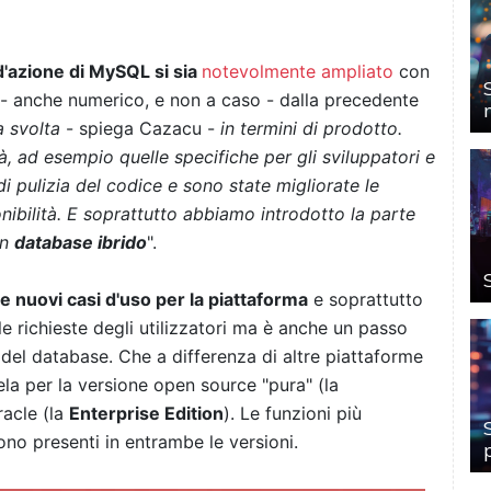
 d'azione di MySQL si sia
notevolmente ampliato
con
o - anche numerico, e non a caso - dalla precedente
 svolta
- spiega Cazacu -
in termini di prodotto.
, ad esempio quelle specifiche per gli sviluppatori e
i pulizia del codice e sono state migliorate le
nibilità. E soprattutto abbiamo introdotto la parte
un
database ibrido
".
e nuovi casi d'uso per la piattaforma
e soprattutto
lle richieste degli utilizzatori ma è anche un passo
del database. Che a differenza di altre piattaforme
la per la versione open source "pura" (la
racle (la
Enterprise Edition
). Le funzioni più
ono presenti in entrambe le versioni.