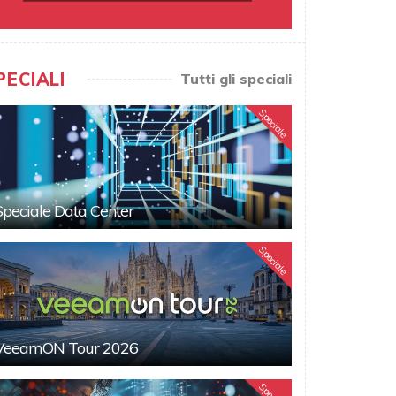
PECIALI
Tutti gli speciali
Speciale
Speciale Data Center
Speciale
VeeamON Tour 2026