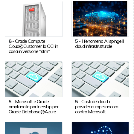
8
-
Oracle Compute
5
-
Il fenomeno AI spinge il
Cloud@Customer: la OCI in
cloud infrastrutturale
casa in versione "slim"
5
-
Microsoft e Oracle
5
-
Costi del cloud: i
ampliano la partnership per
provider europei ancora
Oracle Database@Azure
contro Microsoft