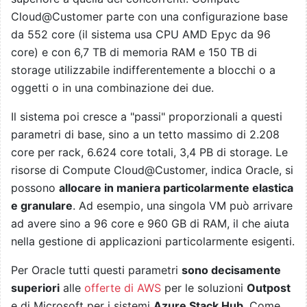
Cloud@Customer parte con una configurazione base
da 552 core (il sistema usa CPU AMD Epyc da 96
core) e con 6,7 TB di memoria RAM e 150 TB di
storage utilizzabile indifferentemente a blocchi o a
oggetti o in una combinazione dei due.
Il sistema poi cresce a "passi" proporzionali a questi
parametri di base, sino a un tetto massimo di 2.208
core per rack, 6.624 core totali, 3,4 PB di storage. Le
risorse di Compute Cloud@Customer, indica Oracle, si
possono
allocare in maniera particolarmente elastica
e granulare
. Ad esempio, una singola VM può arrivare
ad avere sino a 96 core e 960 GB di RAM, il che aiuta
nella gestione di applicazioni particolarmente esigenti.
Per Oracle tutti questi parametri
sono decisamente
superiori
alle
offerte di AWS
per le soluzioni
Outpost
e di Microsoft per i sistemi
Azure Stack Hub
. Come