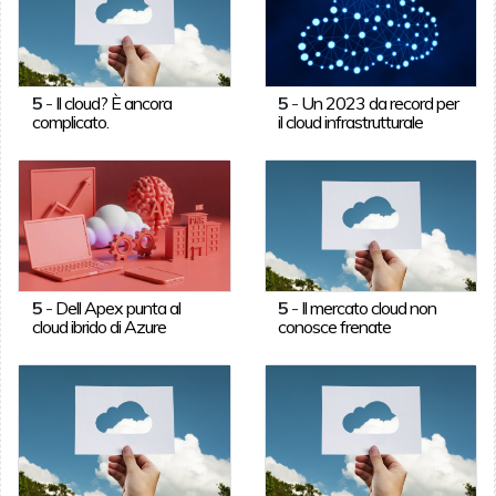
5
-
Il cloud? È ancora
5
-
Un 2023 da record per
complicato.
il cloud infrastrutturale
5
-
Dell Apex punta al
5
-
Il mercato cloud non
cloud ibrido di Azure
conosce frenate