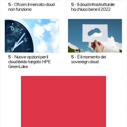
5
-
Ofcom: il mercato cloud
5
-
Il cloud infrastrutturale
non funziona
ha chiuso bene il 2022
5
-
Nuove opzioni per il
5
-
È il momento dei
cloud ibrido targato HPE
sovereign cloud
GreenLake