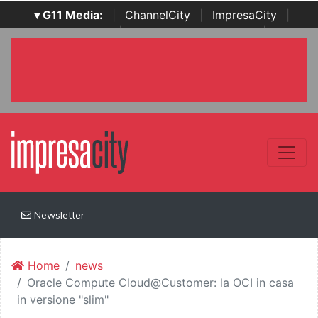
▾ G11 Media:
|
ChannelCity
|
ImpresaCity
|
SecurityOpenLab
|
Italian Channel Awards
|
Italian
Project Awards
|
Italian Security Awards
|
...
Newsletter
Home
news
Oracle Compute Cloud@Customer: la OCI in casa
in versione "slim"