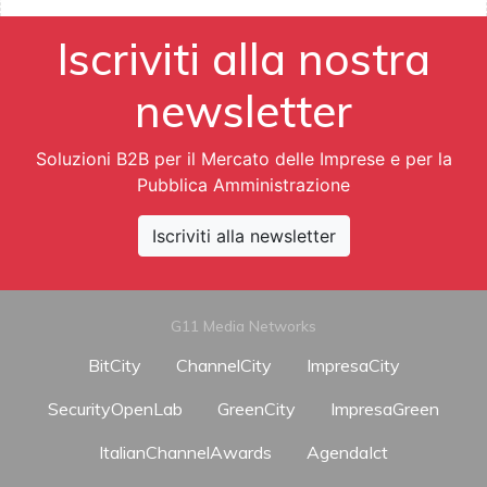
Iscriviti alla nostra
newsletter
Soluzioni B2B per il Mercato delle Imprese e per la
Pubblica Amministrazione
Iscriviti alla newsletter
G11 Media Networks
BitCity
ChannelCity
ImpresaCity
SecurityOpenLab
GreenCity
ImpresaGreen
ItalianChannelAwards
AgendaIct