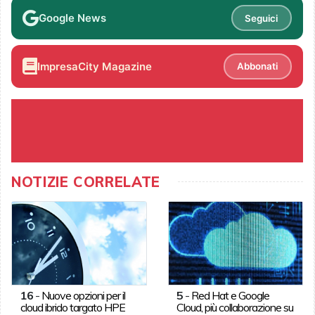
Google News
Seguici
ImpresaCity Magazine
Abbonati
NOTIZIE CORRELATE
16
-
Nuove opzioni per il
5
-
Red Hat e Google
cloud ibrido targato HPE
Cloud, più collaborazione su