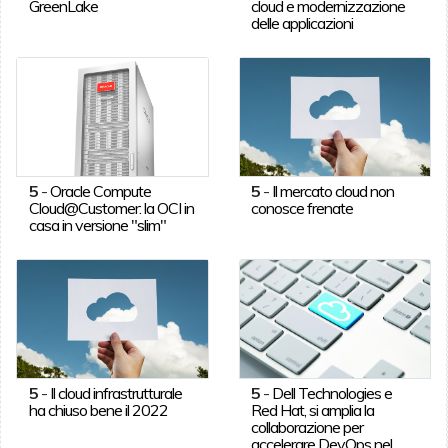
GreenLake
cloud e modernizzazione
delle applicazioni
5
-
Oracle Compute
5
-
Il mercato cloud non
Cloud@Customer: la OCI in
conosce frenate
casa in versione "slim"
5
-
Il cloud infrastrutturale
5
-
Dell Technologies e
ha chiuso bene il 2022
Red Hat, si amplia la
collaborazione per
accelerare DevOps nel