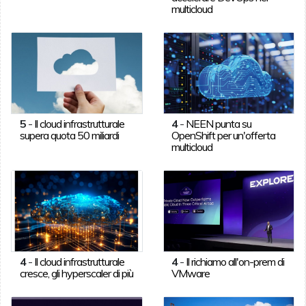
multicloud
5
-
Il cloud infrastrutturale
4
-
NEEN punta su
supera quota 50 miliardi
OpenShift per un'offerta
multicloud
4
-
Il cloud infrastrutturale
4
-
Il richiamo all'on-prem di
cresce, gli hyperscaler di più
VMware