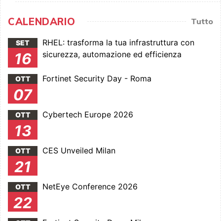
CALENDARIO
Tutto
RHEL: trasforma la tua infrastruttura con
SET
sicurezza, automazione ed efficienza
16
Fortinet Security Day - Roma
OTT
07
Cybertech Europe 2026
OTT
13
CES Unveiled Milan
OTT
21
NetEye Conference 2026
OTT
22