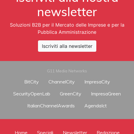
newsletter
Soluzioni B2B per il Mercato delle Imprese e per la
Pubblica Amministrazione
Iscriviti alla newsletter
G11 Media Networks
BitCity
ChannelCity
ImpresaCity
SecurityOpenLab
GreenCity
ImpresaGreen
ItalianChannelAwards
AgendaIct
Home
Speciali
Newsletter
Redazione