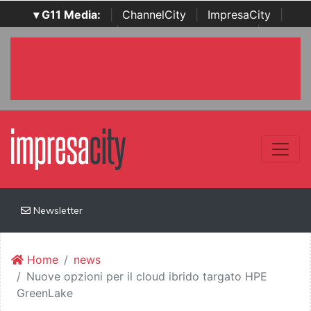
▾ G11 Media:
|
ChannelCity
|
ImpresaCity
|
SecurityOpenLab
|
Italian Channel Awards
|
Italian
Project Awards
|
Italian Security Awards
|
...
Newsletter
Home
news
Nuove opzioni per il cloud ibrido targato HPE
GreenLake