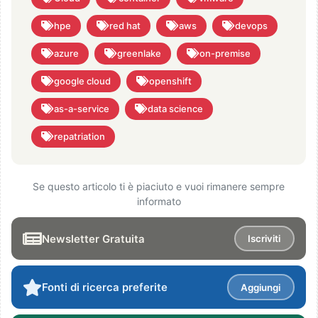
hpe
red hat
aws
devops
azure
greenlake
on-premise
google cloud
openshift
as-a-service
data science
repatriation
Se questo articolo ti è piaciuto e vuoi rimanere sempre
informato
Newsletter Gratuita
Iscriviti
Fonti di ricerca preferite
Aggiungi